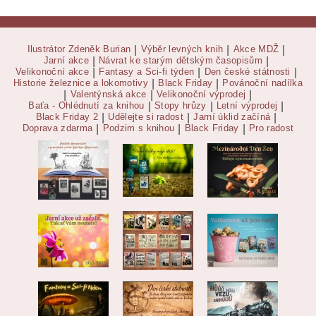
Ilustrátor Zdeněk Burian
|
Výběr levných knih
|
Akce MDŽ
|
Jarní akce
|
Návrat ke starým dětským časopisům
|
Velikonoční akce
|
Fantasy a Sci-fi týden
|
Den české státnosti
|
Historie železnice a lokomotivy
|
Black Friday
|
Povánoční nadílka
|
Valentýnská akce
|
Velikonoční výprodej
|
Baťa - Ohlédnutí za knihou
|
Stopy hrůzy
|
Letní výprodej
|
Black Friday 2
|
Udělejte si radost
|
Jarní úklid začíná
|
Doprava zdarma
|
Podzim s knihou
|
Black Friday
|
Pro radost