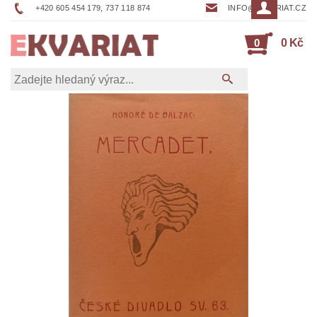
+420 605 454 179, 737 118 874
INFO@EKVARIAT.CZ
0
0 Kč