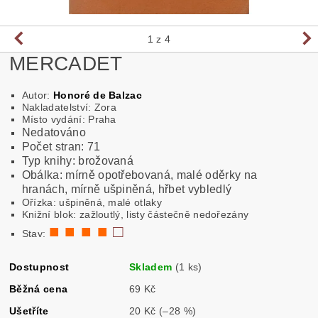
1
z 4
MERCADET
Autor:
Honoré de Balzac
Nakladatelství: Zora
Místo vydání: Praha
Nedatováno
Počet stran: 71
Typ knihy: brožovaná
Obálka: mírně opotřebovaná, malé oděrky na
hranách, mírně ušpiněná, hřbet vybledlý
Ořízka: ušpiněná, malé otlaky
Knižní blok: zažloutlý, listy částečně nedořezány
■ ■ ■ ■
□
Stav:
Dostupnost
Skladem
(1 ks)
Běžná cena
69 Kč
Ušetříte
20 Kč
(–28 %)