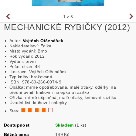
1
z 5
MECHANICKÉ RYBIČKY (2012)
Autor:
Vojtěch Otčenášek
Nakladatelství: Edika
Místo vydání: Brno
Rok vydání: 2012
Vydání: první
Počet stran: 48
Ilustrace: Vojtěch Otčenášek
Typ knihy: brožovaná
ISBN: 978-80-266-0074-9
Obálka: mírně opotřebovaná, malé otlaky, oděrky, na
přední uvnitř knihovní nálepka a razítko
Ořízka: mírně ušpiněná, malé otlaky, knihovní razítko
Úvodní list: knihovní nálepky
■ ■ ■ ■
□
Stav:
Dostupnost
Skladem
(1 ks)
Běžná cena
149 Kč