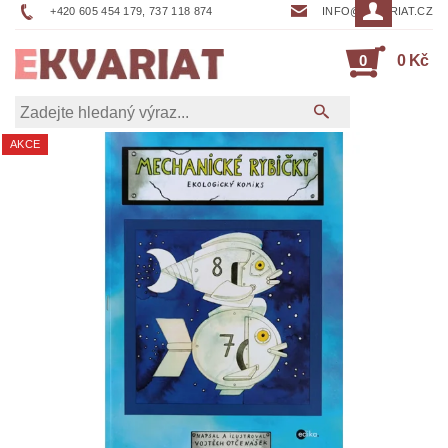
+420 605 454 179, 737 118 874
INFO@EKVARIAT.CZ
0
0 Kč
AKCE