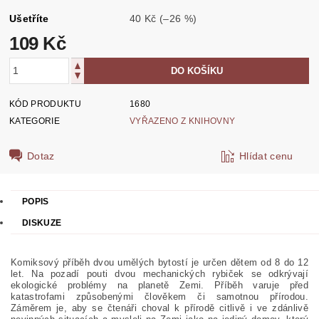
Ušetříte
40 Kč
(–26 %)
109 Kč
KÓD PRODUKTU
1680
KATEGORIE
VYŘAZENO Z KNIHOVNY
Dotaz
Hlídat cenu
POPIS
DISKUZE
Komiksový příběh dvou umělých bytostí je určen dětem od 8 do 12
let. Na pozadí pouti dvou mechanických rybiček se odkrývají
ekologické problémy na planetě Zemi. Příběh varuje před
katastrofami způsobenými člověkem či samotnou přírodou.
Záměrem je, aby se čtenáři choval k přírodě citlivě i ve zdánlivě