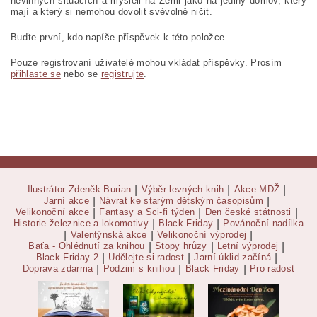
nevinných situacích a
mysleli na Zemi jako na jediný domov, který
mají a který si nemohou dovolit svévolně ničit.
Buďte první, kdo napíše příspěvek k této položce.
Pouze registrovaní uživatelé mohou vkládat příspěvky. Prosím
přihlaste se
nebo se
registrujte
.
Ilustrátor Zdeněk Burian
|
Výběr levných knih
|
Akce MDŽ
|
Jarní akce
|
Návrat ke starým dětským časopisům
|
Velikonoční akce
|
Fantasy a Sci-fi týden
|
Den české státnosti
|
Historie železnice a lokomotivy
|
Black Friday
|
Povánoční nadílka
|
Valentýnská akce
|
Velikonoční výprodej
|
Baťa - Ohlédnutí za knihou
|
Stopy hrůzy
|
Letní výprodej
|
Black Friday 2
|
Udělejte si radost
|
Jarní úklid začíná
|
Doprava zdarma
|
Podzim s knihou
|
Black Friday
|
Pro radost