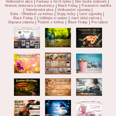
Velikonoční akce
|
Fantasy a Sci-fi týden
|
Den české státnosti
|
Historie železnice a lokomotivy
|
Black Friday
|
Povánoční nadílka
|
Valentýnská akce
|
Velikonoční výprodej
|
Baťa - Ohlédnutí za knihou
|
Stopy hrůzy
|
Letní výprodej
|
Black Friday 2
|
Udělejte si radost
|
Jarní úklid začíná
|
Doprava zdarma
|
Podzim s knihou
|
Black Friday
|
Pro radost