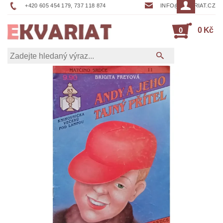
+420 605 454 179, 737 118 874
INFO@EKVARIAT.CZ
0
0 Kč