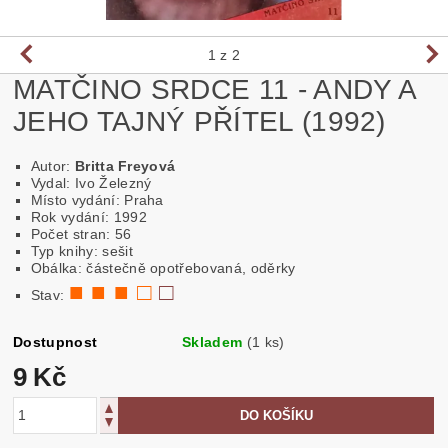
1
z 2
MATČINO SRDCE 11 - ANDY A
JEHO TAJNÝ PŘÍTEL (1992)
Autor:
Britta Freyová
Vydal: Ivo Železný
Místo vydání: Praha
Rok vydání: 1992
Počet stran: 56
Typ knihy: sešit
Obálka: částečně opotřebovaná, oděrky
■ ■ ■ □
□
Stav:
Dostupnost
Skladem
(1 ks)
9 Kč