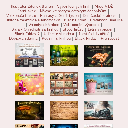
Ilustrátor Zdeněk Burian
|
Výběr levných knih
|
Akce MDŽ
|
Jarní akce
|
Návrat ke starým dětským časopisům
|
Velikonoční akce
|
Fantasy a Sci-fi týden
|
Den české státnosti
|
Historie železnice a lokomotivy
|
Black Friday
|
Povánoční nadílka
|
Valentýnská akce
|
Velikonoční výprodej
|
Baťa - Ohlédnutí za knihou
|
Stopy hrůzy
|
Letní výprodej
|
Black Friday 2
|
Udělejte si radost
|
Jarní úklid začíná
|
Doprava zdarma
|
Podzim s knihou
|
Black Friday
|
Pro radost