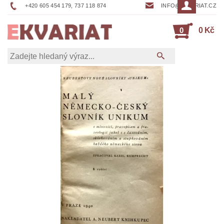
+420 605 454 179, 737 118 874
INFO@EKVARIAT.CZ
0
0 Kč