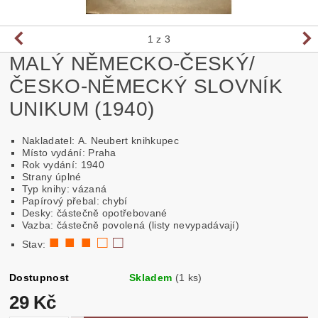
1
z 3
MALÝ NĚMECKO-ČESKÝ/
ČESKO-NĚMECKÝ SLOVNÍK
UNIKUM (1940)
Nakladatel: A. Neubert knihkupec
Místo vydání: Praha
Rok vydání: 1940
Strany úplné
Typ knihy: vázaná
Papírový přebal: chybí
Desky: částečně opotřebované
Vazba: částečně povolená (listy nevypadávají)
■ ■ ■ □
□
Stav:
Dostupnost
Skladem
(1 ks)
29 Kč