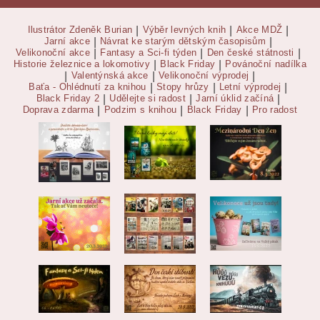
Ilustrátor Zdeněk Burian
|
Výběr levných knih
|
Akce MDŽ
|
Jarní akce
|
Návrat ke starým dětským časopisům
|
Velikonoční akce
|
Fantasy a Sci-fi týden
|
Den české státnosti
|
Historie železnice a lokomotivy
|
Black Friday
|
Povánoční nadílka
|
Valentýnská akce
|
Velikonoční výprodej
|
Baťa - Ohlédnutí za knihou
|
Stopy hrůzy
|
Letní výprodej
|
Black Friday 2
|
Udělejte si radost
|
Jarní úklid začíná
|
Doprava zdarma
|
Podzim s knihou
|
Black Friday
|
Pro radost