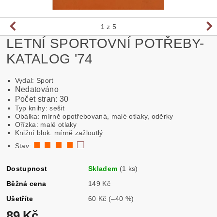
1
z 5
LETNÍ SPORTOVNÍ POTŘEBY-
KATALOG '74
Vydal: Sport
Nedatováno
Počet stran: 30
Typ knihy: sešit
Obálka: mírně opotřebovaná, malé otlaky, oděrky
Ořízka: malé otlaky
Knižní blok: mírně zažloutlý
■ ■ ■ ■
□
Stav:
Dostupnost
Skladem
(1 ks)
Běžná cena
149 Kč
Ušetříte
60 Kč
(–40 %)
89 Kč