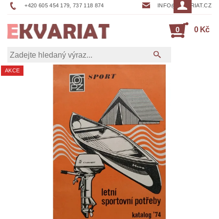
+420 605 454 179, 737 118 874
INFO@EKVARIAT.CZ
0
0 Kč
AKCE