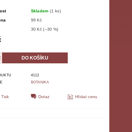
ost
Skladem
(1 ks)
ena
99 Kč
30 Kč
(–30 %)
č
DUKTU
4112
IE
BOTANIKA
Tisk
Dotaz
Hlídat cenu