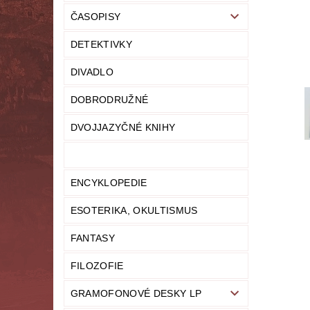
ČASOPISY
LITERATURA NAUČNÁ
LITERATURA TECHN
DETEKTIVKY
NOVINY
OSOBNÍ ROZVOJ
MODELY,
DIVADLO
PRO DĚTI A MLÁDEŽ
PSYCHOLOGI
DOBRODRUŽNÉ
UČEBNICE
UMĚNÍ
VYŘAZEN
DVOJJAZYČNÉ KNIHY
MAPA SERVERU
HODNOCENÍ OBCHODU
ENCYKLOPEDIE
ESOTERIKA, OKULTISMUS
FANTASY
FILOZOFIE
GRAMOFONOVÉ DESKY LP