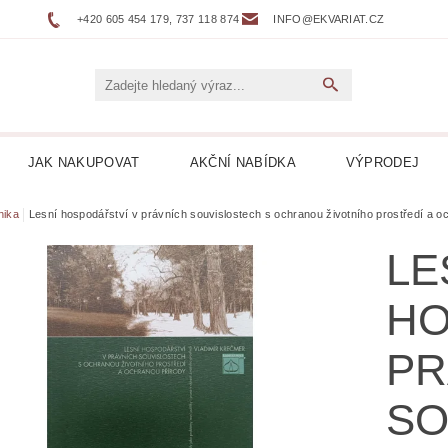
+420 605 454 179, 737 118 874
INFO@EKVARIAT.CZ
JAK NAKUPOVAT
AKČNÍ NABÍDKA
VÝPRODEJ
DNÍ, ŽELEZNICE
BELETRIE
BIOGRAFIE
BOTAN
nika
Lesní hospodářství v právních souvislostech s ochranou životního prostředí a o
LE
NÉ
DVOJJAZYČNÉ KNIHY
ENCYKLOPEDIE
HO
 DESKY LP
HARLEQUIN
HOBBY
HORORY
PR
KUCHAŘKY
LEPORELA
LEVNÉ KNIHY
LITER
SO
ICKÁ
LITERATURA FAKTU
LITERATURA HISTO