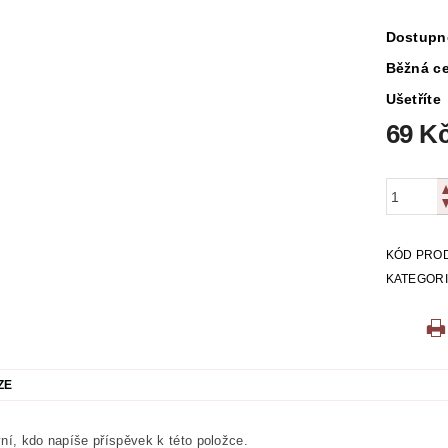
Dostupn
Běžná c
Ušetříte
69 K
KÓD PRO
KATEGOR
ZE
ní, kdo napíše příspěvek k této položce.