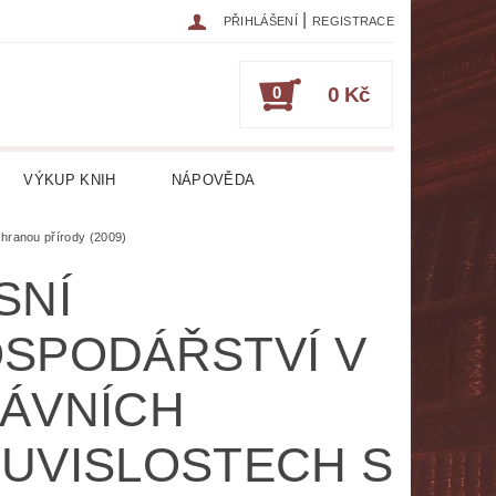
|
PŘIHLÁŠENÍ
REGISTRACE
0
0 Kč
VÝKUP KNIH
NÁPOVĚDA
IKA
CESTOPISY
ČASOPISY
chranou přírody (2009)
SNÍ
ESOTERIKA, OKULTISMUS
SPODÁŘSTVÍ V
HRY
HUDEBNÍ NAUKA
ÁVNÍCH
ATURA CIZOJAZYČNÁ
UVISLOSTECH S
RICKÁ
LITERATURA LÉKAŘSKÁ