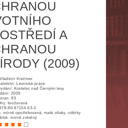
CHRANOU
NÁBOŽENSTVÍ
MYTOLOGIE
VOTNÍHO
E
POLITOLOGIE, SOCIOLOGIE
OSTŘEDÍ A
SPORT
THRILLERY
CHRANOU
ZPĚVNÍKY, NOTY
ZOBRAZ VŠE
ÍRODY (2009)
 Vladimír Krečmer
atelství: Lesnická práce
vydání: Kostelec nad Černými lesy
dání: 2009
stran: 83
ihy: brožovaná
978-80-87154-63-2
: mírně opotřebovaná, malé otlaky, oděrky
 blok: mírně zvlněný
■ ■ ■ ■
□