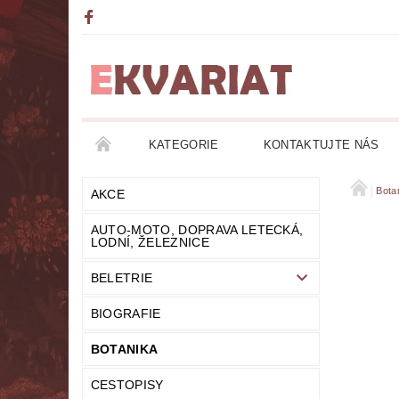
KATEGORIE
KONTAKTUJTE NÁS
AKCE
AUTO-MOTO, DOPRAVA LETECKÁ, LO
Bota
AKCE
AUTO-MOTO, DOPRAVA LETECKÁ,
DETEKTIVKY
DIVADLO
DOBRODRUŽ
LODNÍ, ŽELEZNICE
BELETRIE
FANTASY
FILOZOFIE
GRAMOFONOVÉ
BIOGRAFIE
HUMOR
KALENDÁŘE
KOMIKSY
BOTANIKA
LITERATURA DUCHOVNÍ
LITERATURA EROT
CESTOPISY