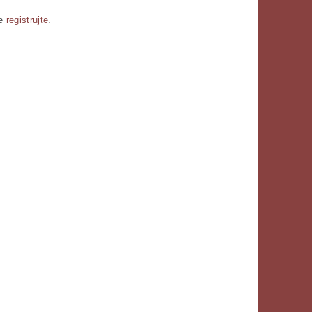
se
registrujte
.