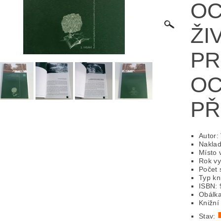
O
ICKÁ
LITERATURA VÁLEČNÁ
MAPY
MÍSTOPIS
ŽI
 VYSTŘIHOVÁNKY
PEXESA
POEZIE
POHLEDNIC
PR
E
RODOKAPSY, WESTERN
SCI-FI
SLOVNÍKY
O
O Z KNIHOVNY
ZÁHADY
ZDRAVÍ
ZOOLOGIE
PŘ
Autor:
Naklad
Místo 
Rok vy
Počet 
Typ kn
ISBN: 
Obálka
Knižní
Stav: