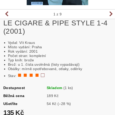
1
z 9
LE CIGARE & PIPE STYLE 1-4
(2001)
Vydal: Vít Kraus
Místo vydání: Praha
Rok vydání: 2001
Počet stran: kompletní
Typ knih: brože
Brož: u 1. čísla uvolněná (listy vypadávají)
Obálky: mírně opotřebované, otlaky, oděrky
■ ■ ■ ■
□
Stav:
Dostupnost
Skladem
(1 ks)
Běžná cena
189 Kč
Ušetříte
54 Kč
(–28 %)
135 Kč