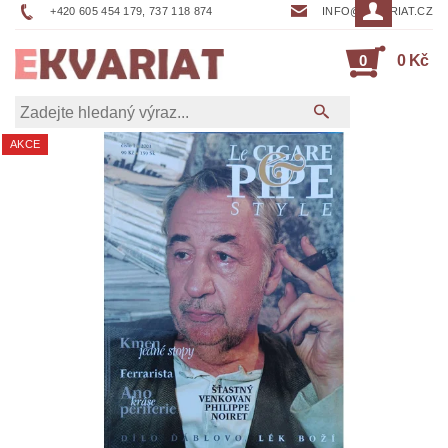
+420 605 454 179, 737 118 874
INFO@EKVARIAT.CZ
0
0 Kč
AKCE