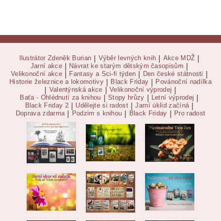
Ilustrátor Zdeněk Burian
|
Výběr levných knih
|
Akce MDŽ
|
Jarní akce
|
Návrat ke starým dětským časopisům
|
Velikonoční akce
|
Fantasy a Sci-fi týden
|
Den české státnosti
|
Historie železnice a lokomotivy
|
Black Friday
|
Povánoční nadílka
|
Valentýnská akce
|
Velikonoční výprodej
|
Baťa - Ohlédnutí za knihou
|
Stopy hrůzy
|
Letní výprodej
|
Black Friday 2
|
Udělejte si radost
|
Jarní úklid začíná
|
Doprava zdarma
|
Podzim s knihou
|
Black Friday
|
Pro radost