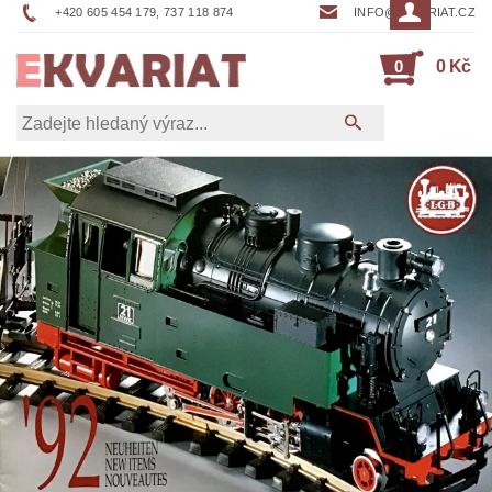
+420 605 454 179, 737 118 874
INFO@EKVARIAT.CZ
0
0 Kč