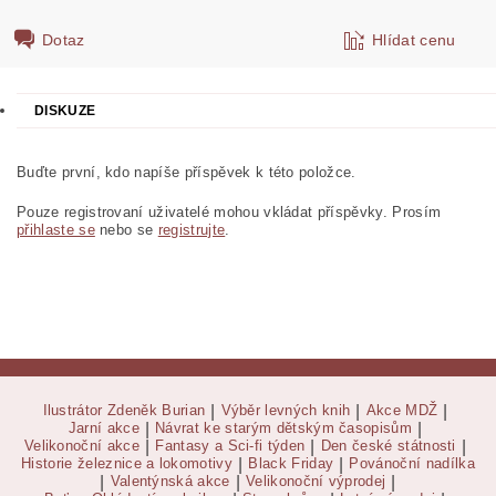
Dotaz
Hlídat cenu
DISKUZE
Buďte první, kdo napíše příspěvek k této položce.
Pouze registrovaní uživatelé mohou vkládat příspěvky. Prosím
přihlaste se
nebo se
registrujte
.
Ilustrátor Zdeněk Burian
|
Výběr levných knih
|
Akce MDŽ
|
Jarní akce
|
Návrat ke starým dětským časopisům
|
Velikonoční akce
|
Fantasy a Sci-fi týden
|
Den české státnosti
|
Historie železnice a lokomotivy
|
Black Friday
|
Povánoční nadílka
|
Valentýnská akce
|
Velikonoční výprodej
|