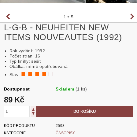
1
z 5
L-G-B - NEUHEITEN NEW
ITEMS NOUVEAUTES (1992)
Rok vydání: 1992
Počet stran: 16
Typ knihy: sešit
Obálka: mírně opotřebovaná
■ ■ ■ ■
□
Stav:
Dostupnost
Skladem
(1 ks)
89 Kč
KÓD PRODUKTU
2598
KATEGORIE
ČASOPISY