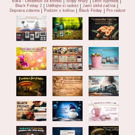
Baťa - Ohlédnutí za knihou
|
Stopy hrůzy
|
Letní výprodej
|
Black Friday 2
|
Udělejte si radost
|
Jarní úklid začíná
|
Doprava zdarma
|
Podzim s knihou
|
Black Friday
|
Pro radost