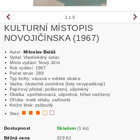
1
z 6
KULTURNÍ MÍSTOPIS
NOVOJIČÍNSKA (1967)
Autor:
Miloslav Baláš
Vydal: Vlastivědný ústav
Místo vydání: Nový Jičín
Rok vydání: 1967
Počet stran: 288
Typ knihy: vázaná v měkké obálce
Vazba: částečně uvolněná (listy nevypadávají)
Papírový přebal: poškozený, ušpiněný
Obálka: opotřebovaná, ušpiněná, hřbet natržený
Ořízka: malé otlaky, zažloutlá
Knižní blok: zažloutlý
■ ■ ■ □
□
Stav:
Dostupnost
Skladem
(1 ks)
Běžná cena
329 Kč