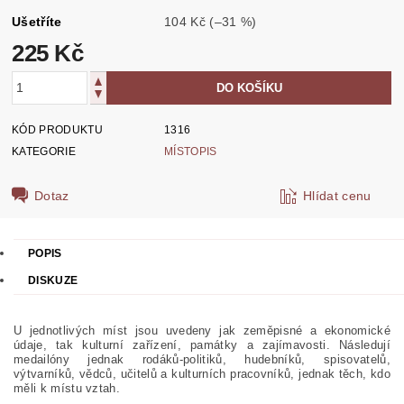
Ušetříte
104 Kč
(–31 %)
225 Kč
KÓD PRODUKTU
1316
KATEGORIE
MÍSTOPIS
Dotaz
Hlídat cenu
POPIS
DISKUZE
U jednotlivých míst jsou uvedeny jak zeměpisné a ekonomické
údaje, tak kulturní zařízení, památky a zajímavosti. Následují
medailóny jednak rodáků-politiků, hudebníků, spisovatelů,
výtvarníků, vědců, učitelů a kulturních pracovníků, jednak těch, kdo
měli k místu vztah.