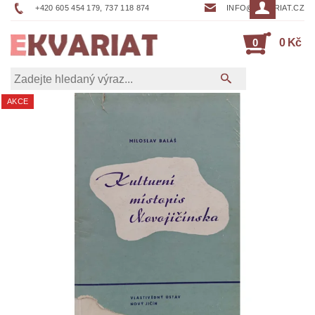
+420 605 454 179, 737 118 874
INFO@EKVARIAT.CZ
0
0 Kč
AKCE