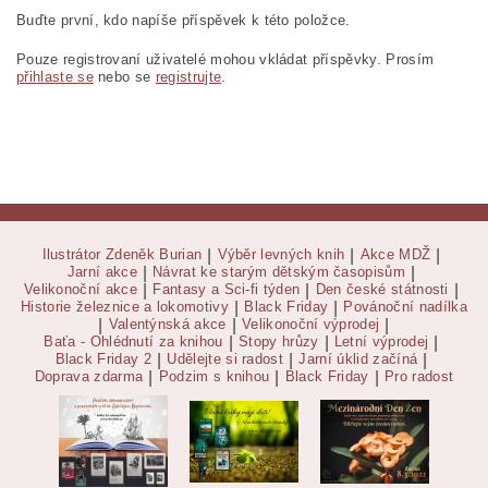
Buďte první, kdo napíše příspěvek k této položce.
Pouze registrovaní uživatelé mohou vkládat příspěvky. Prosím
přihlaste se
nebo se
registrujte
.
Ilustrátor Zdeněk Burian
|
Výběr levných knih
|
Akce MDŽ
|
Jarní akce
|
Návrat ke starým dětským časopisům
|
Velikonoční akce
|
Fantasy a Sci-fi týden
|
Den české státnosti
|
Historie železnice a lokomotivy
|
Black Friday
|
Povánoční nadílka
|
Valentýnská akce
|
Velikonoční výprodej
|
Baťa - Ohlédnutí za knihou
|
Stopy hrůzy
|
Letní výprodej
|
Black Friday 2
|
Udělejte si radost
|
Jarní úklid začíná
|
Doprava zdarma
|
Podzim s knihou
|
Black Friday
|
Pro radost