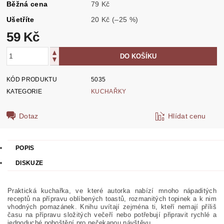
Běžná cena
79 Kč
Ušetříte
20 Kč
(–25 %)
59 Kč
KÓD PRODUKTU
5035
KATEGORIE
KUCHAŘKY
Dotaz
Hlídat cenu
POPIS
DISKUZE
Praktická kuchařka, ve které autorka nabízí mnoho nápaditých
receptů na přípravu oblíbených toastů, rozmanitých topinek a k nim
vhodných pomazánek. Knihu uvítají zejména ti, kteří nemají příliš
času na přípravu složitých večeří nebo potřebují připravit rychlé a
jednoduché pohoštění pro nečekanou návštěvu.