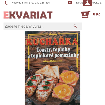
+420 605 454 179, 737 118 874
INFO@EKVARIAT.CZ
0
0 Kč