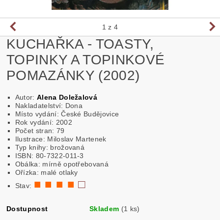
1
z 4
KUCHAŘKA - TOASTY,
TOPINKY A TOPINKOVÉ
POMAZÁNKY (2002)
Autor:
Alena Doležalová
Nakladatelství:
Dona
Místo vydání: České Budějovice
Rok vydání: 2002
Počet stran: 79
Ilustrace: Miloslav Martenek
Typ knihy: brožovaná
ISBN: 80-7322-011-3
Obálka: mírně opotřebovaná
Ořízka: malé otlaky
■ ■ ■ ■
□
Stav:
Dostupnost
Skladem
(1 ks)