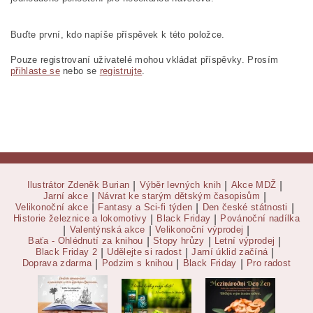
Buďte první, kdo napíše příspěvek k této položce.
Pouze registrovaní uživatelé mohou vkládat příspěvky. Prosím
přihlaste se
nebo se
registrujte
.
Ilustrátor Zdeněk Burian
|
Výběr levných knih
|
Akce MDŽ
|
Jarní akce
|
Návrat ke starým dětským časopisům
|
Velikonoční akce
|
Fantasy a Sci-fi týden
|
Den české státnosti
|
Historie železnice a lokomotivy
|
Black Friday
|
Povánoční nadílka
|
Valentýnská akce
|
Velikonoční výprodej
|
Baťa - Ohlédnutí za knihou
|
Stopy hrůzy
|
Letní výprodej
|
Black Friday 2
|
Udělejte si radost
|
Jarní úklid začíná
|
Doprava zdarma
|
Podzim s knihou
|
Black Friday
|
Pro radost