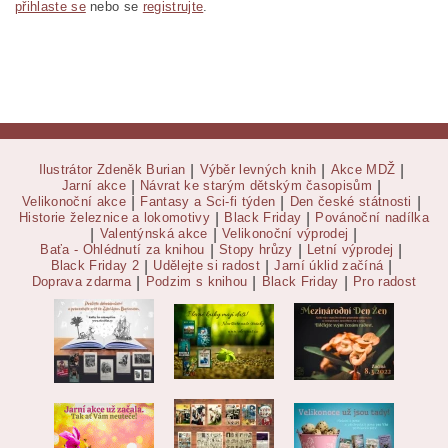
přihlaste se
nebo se
registrujte
.
Ilustrátor Zdeněk Burian
|
Výběr levných knih
|
Akce MDŽ
|
Jarní akce
|
Návrat ke starým dětským časopisům
|
Velikonoční akce
|
Fantasy a Sci-fi týden
|
Den české státnosti
|
Historie železnice a lokomotivy
|
Black Friday
|
Povánoční nadílka
|
Valentýnská akce
|
Velikonoční výprodej
|
Baťa - Ohlédnutí za knihou
|
Stopy hrůzy
|
Letní výprodej
|
Black Friday 2
|
Udělejte si radost
|
Jarní úklid začíná
|
Doprava zdarma
|
Podzim s knihou
|
Black Friday
|
Pro radost