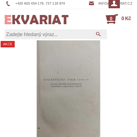
+420 605 454 179, 737 118 874
INFO@EKVARIAT.CZ
0
0 Kč
AKCE