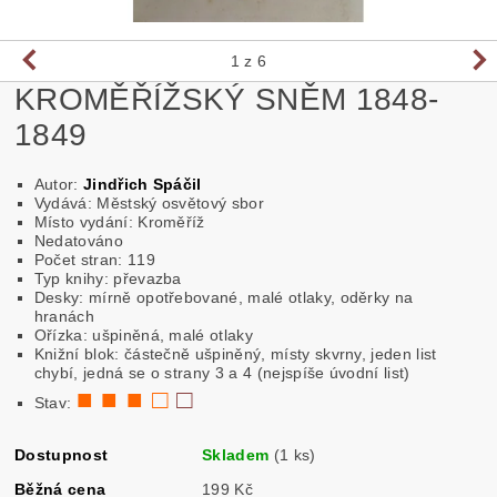
1
z 6
KROMĚŘÍŽSKÝ SNĚM 1848-
1849
Autor:
Jindřich Spáčil
Vydává: Městský osvětový sbor
Místo vydání: Kroměříž
Nedatováno
Počet stran: 119
Typ knihy: převazba
Desky: mírně opotřebované, malé otlaky, oděrky na
hranách
Ořízka: ušpiněná, malé otlaky
Knižní blok: částečně ušpiněný, místy skvrny, jeden list
chybí, jedná se o strany 3 a 4 (nejspíše úvodní list)
■ ■ ■ □
□
Stav:
Dostupnost
Skladem
(1 ks)
Běžná cena
199 Kč