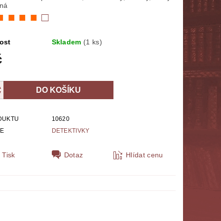
ěná
NÁBOŽENSTVÍ
MYTOLOGIE
■ ■ ■ ■
□
E
POLITOLOGIE, SOCIOLOGIE
ost
Skladem
(1 ks)
č
SPORT
THRILLERY
ZPĚVNÍKY, NOTY
ZOBRAZ VŠE
DUKTU
10620
IE
DETEKTIVKY
Tisk
Dotaz
Hlídat cenu