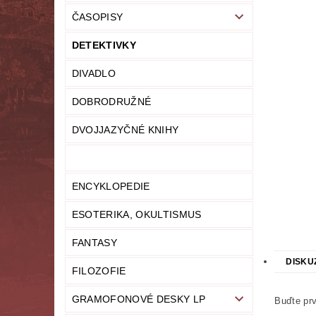
ČASOPISY
LITERATURA NAUČNÁ
LITERATURA TECHN
DETEKTIVKY
NOVINY
OSOBNÍ ROZVOJ
MODELY,
DIVADLO
PRO DĚTI A MLÁDEŽ
PSYCHOLOGI
DOBRODRUŽNÉ
UČEBNICE
UMĚNÍ
VYŘAZEN
DVOJJAZYČNÉ KNIHY
MAPA SERVERU
HODNOCENÍ OBCHODU
ENCYKLOPEDIE
ESOTERIKA, OKULTISMUS
FANTASY
DISKU
FILOZOFIE
GRAMOFONOVÉ DESKY LP
Buďte prv