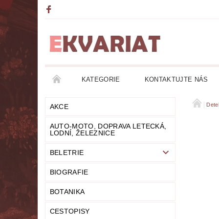
KATEGORIE
KONTAKTUJTE NÁS
AKCE
AUTO-MOTO, DOPRAVA LETECKÁ, LO
Dete
AKCE
AUTO-MOTO, DOPRAVA LETECKÁ,
DETEKTIVKY
DIVADLO
DOBRODRUŽ
LODNÍ, ŽELEZNICE
BELETRIE
FANTASY
FILOZOFIE
GRAMOFONOVÉ
BIOGRAFIE
HUMOR
KALENDÁŘE
KOMIKSY
BOTANIKA
LITERATURA DUCHOVNÍ
LITERATURA EROT
CESTOPISY