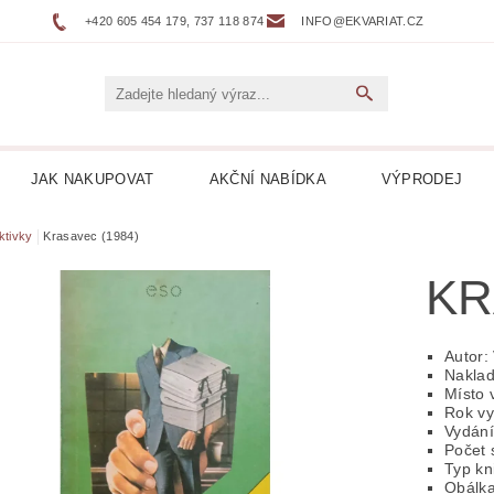
+420 605 454 179, 737 118 874
INFO@EKVARIAT.CZ
JAK NAKUPOVAT
AKČNÍ NABÍDKA
VÝPRODEJ
DNÍ, ŽELEZNICE
BELETRIE
BIOGRAFIE
BOTAN
ktivky
Krasavec (1984)
KR
NÉ
DVOJJAZYČNÉ KNIHY
ENCYKLOPEDIE
 DESKY LP
HARLEQUIN
HOBBY
HORORY
Autor:
Naklad
Místo 
KUCHAŘKY
LEPORELA
LEVNÉ KNIHY
LITER
Rok vy
Vydání
Počet 
ICKÁ
LITERATURA FAKTU
LITERATURA HISTO
Typ kn
Obálka