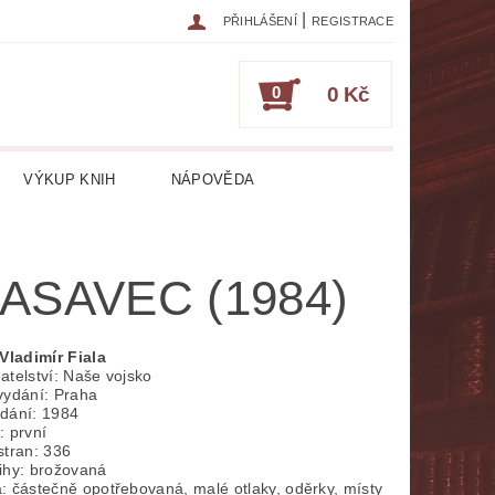
|
PŘIHLÁŠENÍ
REGISTRACE
0
0 Kč
VÝKUP KNIH
NÁPOVĚDA
IKA
CESTOPISY
ČASOPISY
ASAVEC (1984)
ESOTERIKA, OKULTISMUS
HRY
HUDEBNÍ NAUKA
Vladimír Fiala
atelství: Naše vojsko
vydání: Praha
ATURA CIZOJAZYČNÁ
dání: 1984
: první
stran: 336
RICKÁ
LITERATURA LÉKAŘSKÁ
ihy: brožovaná
: částečně opotřebovaná, malé otlaky, oděrky, místy