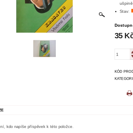
ušpin
ICKÁ
LITERATURA VÁLEČNÁ
MAPY
MÍSTOPIS
Stav:
 VYSTŘIHOVÁNKY
PEXESA
POEZIE
POHLEDNIC
Dostupn
35 K
E
RODOKAPSY, WESTERN
SCI-FI
SLOVNÍKY
O Z KNIHOVNY
ZÁHADY
ZDRAVÍ
ZOOLOGIE
KÓD PRO
KATEGOR
ZE
ní, kdo napíše příspěvek k této položce.