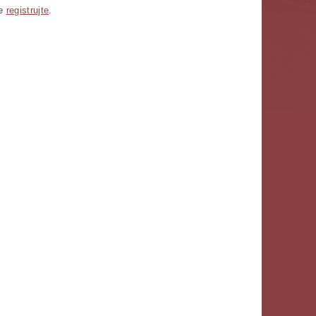
se
registrujte
.