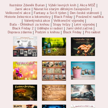
Ilustrátor Zdeněk Burian
|
Výběr levných knih
|
Akce MDŽ
|
Jarní akce
|
Návrat ke starým dětským časopisům
|
Velikonoční akce
|
Fantasy a Sci-fi týden
|
Den české státnosti
|
Historie železnice a lokomotivy
|
Black Friday
|
Povánoční nadílka
|
Valentýnská akce
|
Velikonoční výprodej
|
Baťa - Ohlédnutí za knihou
|
Stopy hrůzy
|
Letní výprodej
|
Black Friday 2
|
Udělejte si radost
|
Jarní úklid začíná
|
Doprava zdarma
|
Podzim s knihou
|
Black Friday
|
Pro radost