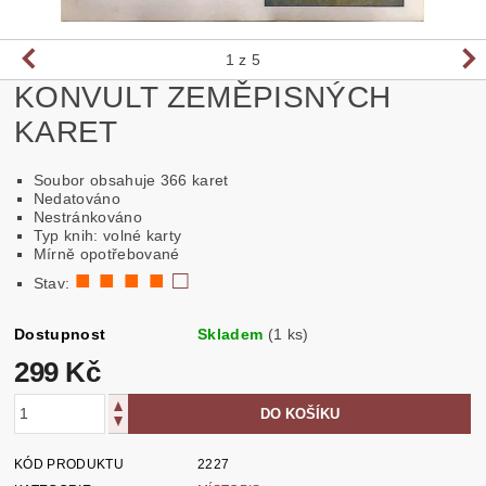
1
z 5
KONVULT ZEMĚPISNÝCH
KARET
Soubor obsahuje 366 karet
Nedatováno
Nestránkováno
Typ knih: volné karty
Mírně opotřebované
■ ■ ■ ■
□
Stav:
Dostupnost
Skladem
(1 ks)
299 Kč
KÓD PRODUKTU
2227