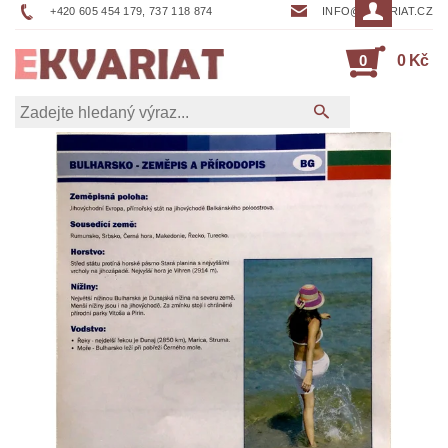
+420 605 454 179, 737 118 874
INFO@EKVARIAT.CZ
0
0 Kč