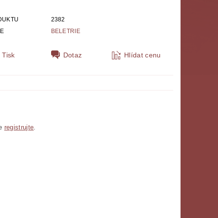
DUKTU
2382
IE
BELETRIE
Tisk
Dotaz
Hlídat cenu
se
registrujte
.