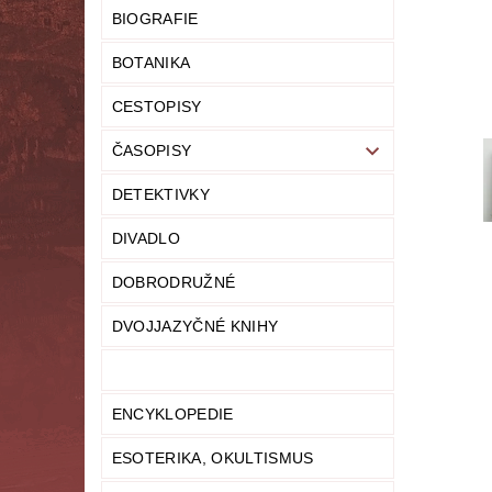
BIOGRAFIE
LITERATURA NAUČNÁ
LITERATURA TECHN
BOTANIKA
NOVINY
OSOBNÍ ROZVOJ
MODELY,
CESTOPISY
PRO DĚTI A MLÁDEŽ
PSYCHOLOGI
ČASOPISY
DETEKTIVKY
UČEBNICE
UMĚNÍ
VYŘAZEN
DIVADLO
MAPA SERVERU
HODNOCENÍ OBCHODU
DOBRODRUŽNÉ
DVOJJAZYČNÉ KNIHY
ENCYKLOPEDIE
ESOTERIKA, OKULTISMUS