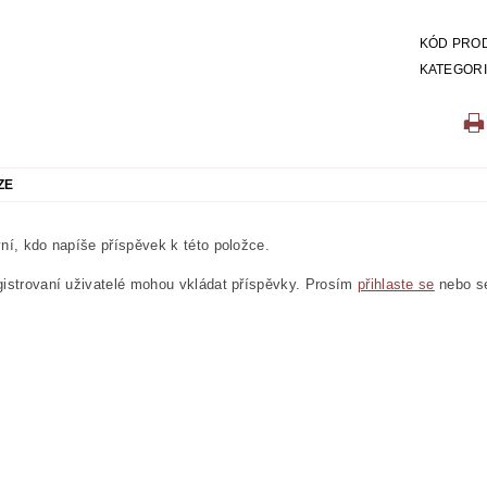
KÓD PRO
KATEGOR
ZE
ní, kdo napíše příspěvek k této položce.
istrovaní uživatelé mohou vkládat příspěvky. Prosím
přihlaste se
nebo 