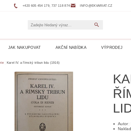
+420 605 454 179, 737 118 874
INFO@EKVARIAT.CZ
JAK NAKUPOVAT
AKČNÍ NABÍDKA
VÝPRODEJ
DNÍ, ŽELEZNICE
BELETRIE
BIOGRAFIE
BOTAN
rie
Karel IV. a římský tribun lidu (1916)
KA
NÉ
DVOJJAZYČNÉ KNIHY
ENCYKLOPEDIE
ŘÍ
 DESKY LP
HARLEQUIN
HOBBY
HORORY
LI
KUCHAŘKY
LEPORELA
LEVNÉ KNIHY
LITER
ICKÁ
LITERATURA FAKTU
LITERATURA HISTO
Autor:
Naklad