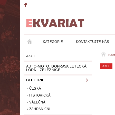
KATEGORIE
KONTAKTUJTE NÁS
AKCE
AUTO-MOTO, DOPRAVA LETECKÁ, LO
Belet
AKCE
AUTO-MOTO, DOPRAVA LETECKÁ,
AKCE
DETEKTIVKY
DIVADLO
DOBRODRUŽ
LODNÍ, ŽELEZNICE
BELETRIE
FANTASY
FILOZOFIE
GRAMOFONOVÉ
ČESKÁ
HUMOR
KALENDÁŘE
KOMIKSY
HISTORICKÁ
VÁLEČNÁ
LITERATURA DUCHOVNÍ
LITERATURA EROT
ZAHRANIČNÍ