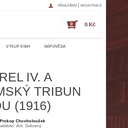
|
PŘIHLÁŠENÍ
REGISTRACE
0
0 Kč
VÝKUP KNIH
NÁPOVĚDA
IKA
CESTOPISY
ČASOPISY
REL IV. A
ESOTERIKA, OKULTISMUS
MSKÝ TRIBUN
HRY
HUDEBNÍ NAUKA
DU (1916)
ATURA CIZOJAZYČNÁ
RICKÁ
LITERATURA LÉKAŘSKÁ
Prokop Chocholoušek
atelství: Ant. Svěcený