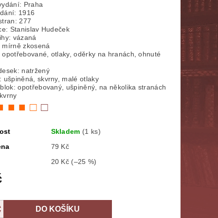
vydání: Praha
dání: 1916
NÁBOŽENSTVÍ
MYTOLOGIE
stran: 277
ace: Stanislav Hudeček
ihy: vázaná
E
POLITOLOGIE, SOCIOLOGIE
 mírně zkosená
 opotřebované, otlaky, oděrky na hranách, ohnuté
SPORT
THRILLERY
desek: natržený
: ušpiněná, skvrny, malé otlaky
 blok: opotřebovaný, ušpiněný, na několika stranách
ZPĚVNÍKY, NOTY
ZOBRAZ VŠE
kvrny
■ ■ ■ □
□
ost
Skladem
(1 ks)
ena
79 Kč
20 Kč
(–25 %)
č