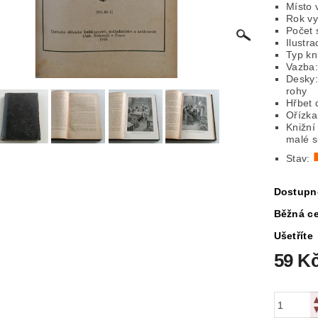
Místo 
Rok vy
ICKÁ
LITERATURA VÁLEČNÁ
MAPY
MÍSTOPIS
Počet 
Ilustr
Typ kn
 VYSTŘIHOVÁNKY
PEXESA
POEZIE
POHLEDNIC
Vazba:
Desky:
rohy
E
RODOKAPSY, WESTERN
SCI-FI
SLOVNÍKY
Hřbet 
Ořízka
Knižní
O Z KNIHOVNY
ZÁHADY
ZDRAVÍ
ZOOLOGIE
malé s
Stav:
Dostupn
Běžná c
Ušetříte
59 K