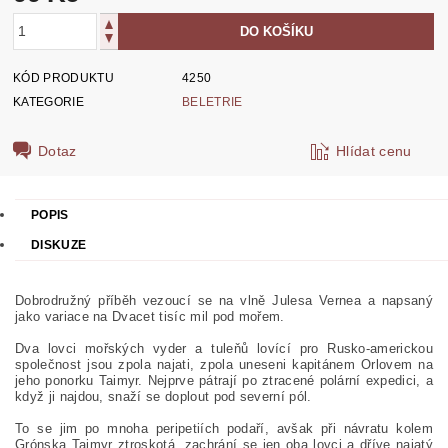
KÓD PRODUKTU
4250
KATEGORIE
BELETRIE
Dotaz
Hlídat cenu
POPIS
DISKUZE
Dobrodružný příběh vezoucí se na vlně Julesa Vernea a napsaný
jako variace na Dvacet tisíc mil pod mořem.
Dva lovci mořských vyder a tuleňů lovící pro Rusko-americkou
společnost jsou zpola najati, zpola uneseni kapitánem Orlovem na
jeho ponorku Taimyr. Nejprve pátrají po ztracené polární expedici, a
když ji najdou, snaží se doplout po
d severní pól.
To se jim po mnoha peripetiích podaří, avšak při návratu kolem
Grónska Taimyr ztroskotá, zachrání se jen oba lovci a dříve najatý