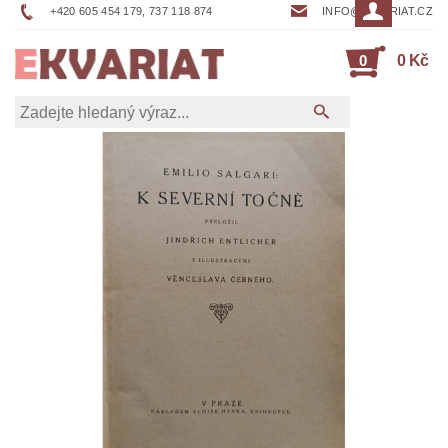
+420 605 454 179, 737 118 874
INFO@EKVARIAT.CZ
0
0 Kč