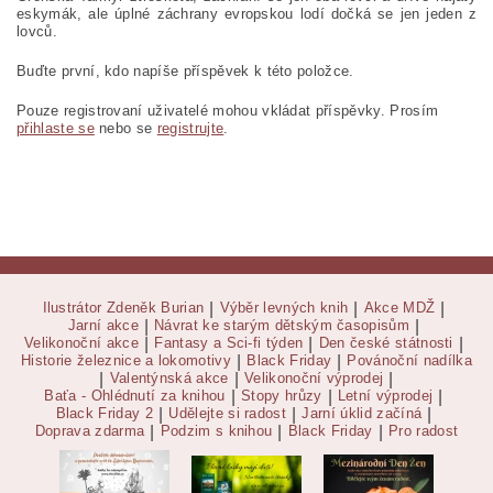
eskymák, ale úplné záchrany evropskou lodí dočká se jen jeden z
lovců.
Buďte první, kdo napíše příspěvek k této položce.
Pouze registrovaní uživatelé mohou vkládat příspěvky. Prosím
přihlaste se
nebo se
registrujte
.
Ilustrátor Zdeněk Burian
|
Výběr levných knih
|
Akce MDŽ
|
Jarní akce
|
Návrat ke starým dětským časopisům
|
Velikonoční akce
|
Fantasy a Sci-fi týden
|
Den české státnosti
|
Historie železnice a lokomotivy
|
Black Friday
|
Povánoční nadílka
|
Valentýnská akce
|
Velikonoční výprodej
|
Baťa - Ohlédnutí za knihou
|
Stopy hrůzy
|
Letní výprodej
|
Black Friday 2
|
Udělejte si radost
|
Jarní úklid začíná
|
Doprava zdarma
|
Podzim s knihou
|
Black Friday
|
Pro radost