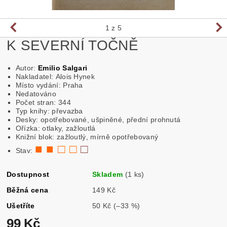
1
z 5
K SEVERNÍ TOČNĚ
Autor:
Emilio Salgari
Nakladatel: Alois Hynek
Místo vydání: Praha
Nedatováno
Počet stran: 344
Typ knihy: převazba
Desky: opotřebované, ušpiněné, přední prohnutá
Ořízka: otlaky, zažloutlá
Knižní blok: zažloutlý, mírně opotřebovaný
■ ■ □ □
□
Stav:
Dostupnost
Skladem
(1 ks)
Běžná cena
149 Kč
Ušetříte
50 Kč
(–33 %)
99 Kč