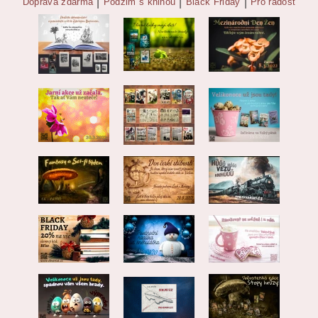
Doprava zdarma
|
Podzim s knihou
|
Black Friday
|
Pro radost