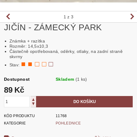
1
z 3
JIČÍN - ZÁMECKÝ PARK
Známka + razítka
Rozměr: 14,5x10,3
Částečně opotřebovaná, oděrky, otlaky, na zadní straně
skvrny
■ ■ □ □
□
Stav:
Dostupnost
Skladem
(1 ks)
89 Kč
KÓD PRODUKTU
11768
KATEGORIE
POHLEDNICE