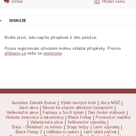
Dotaz
Hlídat cenu
DISKUZE
Buďte první, kdo napíše příspěvek k této položce.
Pouze registrovaní uživatelé mohou vkládat příspěvky. Prosím
přihlaste se
nebo se
registrujte
.
Ilustrátor Zdeněk Burian
|
Výběr levných knih
|
Akce MDŽ
|
Jarní akce
|
Návrat ke starým dětským časopisům
|
Velikonoční akce
|
Fantasy a Sci-fi týden
|
Den české státnosti
|
Historie železnice a lokomotivy
|
Black Friday
|
Povánoční nadílka
|
Valentýnská akce
|
Velikonoční výprodej
|
Baťa - Ohlédnutí za knihou
|
Stopy hrůzy
|
Letní výprodej
|
Black Friday 2
|
Udělejte si radost
|
Jarní úklid začíná
|