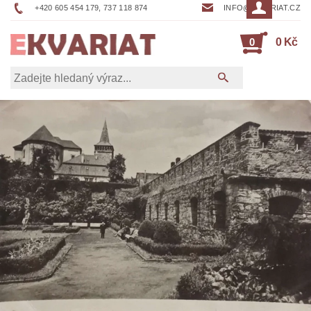
+420 605 454 179, 737 118 874
INFO@EKVARIAT.CZ
0
0 Kč