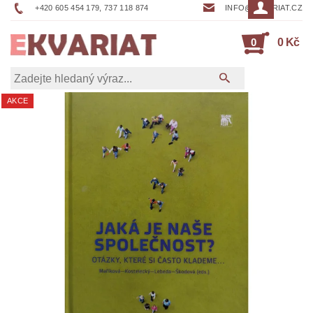
+420 605 454 179, 737 118 874
INFO@EKVARIAT.CZ
0
0 Kč
AKCE