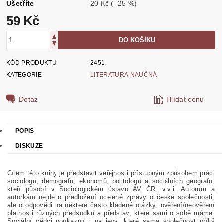
Ušetříte
20 Kč
(–25 %)
59 Kč
KÓD PRODUKTU
2451
KATEGORIE
LITERATURA NAUČNÁ
Dotaz
Hlídat cenu
POPIS
DISKUZE
Cílem této knihy je představit veřejnosti přístupným způsobem práci
sociologů, demografů, ekonomů, politologů a sociálních geografů,
kteří působí v Sociologickém ústavu AV ČR, v.v.i. Autorům a
autorkám nejde o předložení ucelené zprávy o české společnosti,
ale o odpovědi na některé často kladené otázky, ověření/neověřen
í
platnosti různých předsudků a představ, které sami o sobě máme.
Sociální vědci poukazují i na jevy, které sama společnost příliš