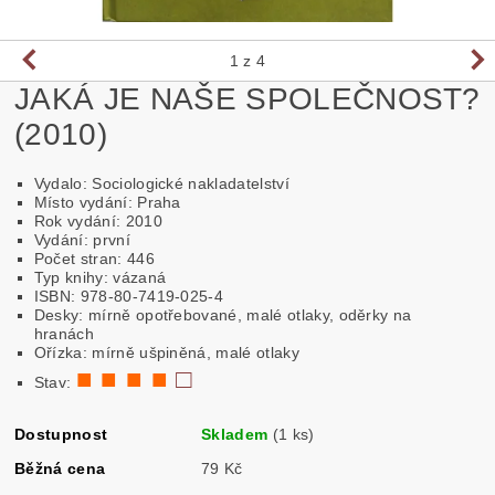
1
z 4
JAKÁ JE NAŠE SPOLEČNOST?
(2010)
Vydalo: Sociologické nakladatelství
Místo vydání: Praha
Rok vydání: 2010
Vydání: první
Počet stran: 446
Typ knihy: vázaná
ISBN: 978-80-7419-025-4
Desky: mírně opotřebované, malé otlaky, oděrky na
hranách
Ořízka: mírně ušpiněná, malé otlaky
■ ■ ■ ■
□
Stav:
Dostupnost
Skladem
(1 ks)
Běžná cena
79 Kč