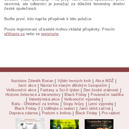
nevnímá, ale odborníci je považují za důležité fenomény dnešní
české společnosti.
Buďte první, kdo napíše příspěvek k této položce.
Pouze registrovaní uživatelé mohou vkládat příspěvky. Prosím
přihlaste se
nebo se
registrujte
.
Ilustrátor Zdeněk Burian
|
Výběr levných knih
|
Akce MDŽ
|
Jarní akce
|
Návrat ke starým dětským časopisům
|
Velikonoční akce
|
Fantasy a Sci-fi týden
|
Den české státnosti
|
Historie železnice a lokomotivy
|
Black Friday
|
Povánoční nadílka
|
Valentýnská akce
|
Velikonoční výprodej
|
Baťa - Ohlédnutí za knihou
|
Stopy hrůzy
|
Letní výprodej
|
Black Friday 2
|
Udělejte si radost
|
Jarní úklid začíná
|
Doprava zdarma
|
Podzim s knihou
|
Black Friday
|
Pro radost