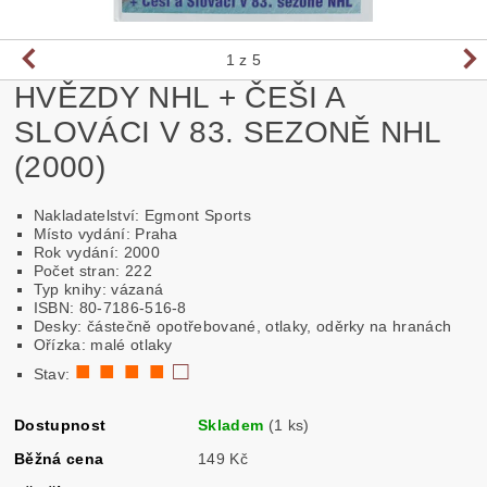
1
z 5
HVĚZDY NHL + ČEŠI A
SLOVÁCI V 83. SEZONĚ NHL
(2000)
Nakladatelství: Egmont Sports
Místo vydání: Praha
Rok vydání: 2000
Počet stran: 222
Typ knihy: vázaná
ISBN: 80-7186-516-8
Desky: částečně opotřebované, otlaky, oděrky na hranách
Ořízka: malé otlaky
■ ■ ■ ■
□
Stav:
Dostupnost
Skladem
(1 ks)
Běžná cena
149 Kč