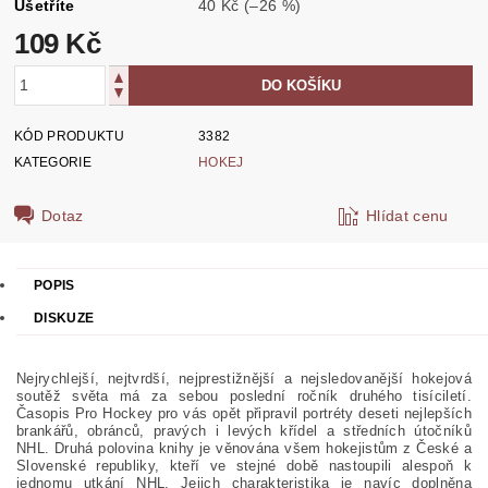
Ušetříte
40 Kč
(–26 %)
109 Kč
KÓD PRODUKTU
3382
KATEGORIE
HOKEJ
Dotaz
Hlídat cenu
POPIS
DISKUZE
Nejrychlejší, nejtvrdší, nejprestižnější a nejsledovanější hokejová
soutěž světa má za sebou poslední ročník druhého tisíciletí.
Časopis Pro Hockey pro vás opět připravil portréty deseti nejlepších
brankářů, obránců, pravých i levých křídel a středních útočníků
NHL. Druhá polovina knihy je věnována všem hokejistům
z České a
Slovenské republiky, kteří ve stejné době nastoupili alespoň k
jednomu utkání NHL. Jejich charakteristika je navíc doplněna