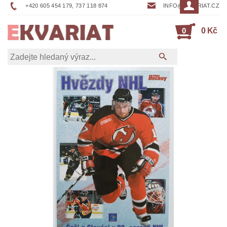
+420 605 454 179, 737 118 874
INFO@EKVARIAT.CZ
0
0 Kč