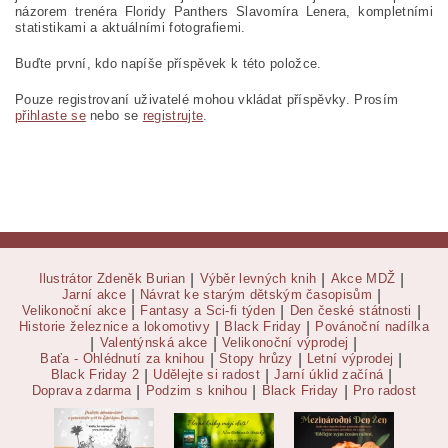
názorem trenéra Floridy Panthers Slavomíra Lenera, kompletními
statistikami a aktuálními fotografiemi.
Buďte první, kdo napíše příspěvek k této položce.
Pouze registrovaní uživatelé mohou vkládat příspěvky. Prosím
přihlaste se
nebo se
registrujte
.
Ilustrátor Zdeněk Burian
|
Výběr levných knih
|
Akce MDŽ
|
Jarní akce
|
Návrat ke starým dětským časopisům
|
Velikonoční akce
|
Fantasy a Sci-fi týden
|
Den české státnosti
|
Historie železnice a lokomotivy
|
Black Friday
|
Povánoční nadílka
|
Valentýnská akce
|
Velikonoční výprodej
|
Baťa - Ohlédnutí za knihou
|
Stopy hrůzy
|
Letní výprodej
|
Black Friday 2
|
Udělejte si radost
|
Jarní úklid začíná
|
Doprava zdarma
|
Podzim s knihou
|
Black Friday
|
Pro radost