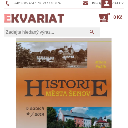
+420 605 454 179, 737 118 874
INFO@EKVARIAT.CZ
0
0 Kč