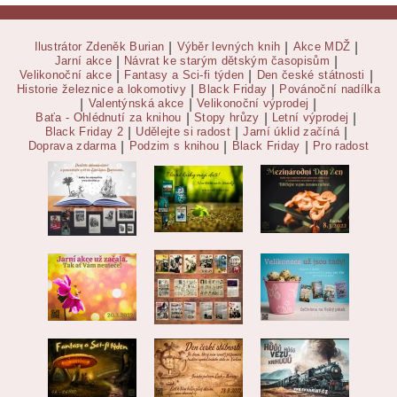
Ilustrátor Zdeněk Burian
|
Výběr levných knih
|
Akce MDŽ
|
Jarní akce
|
Návrat ke starým dětským časopisům
|
Velikonoční akce
|
Fantasy a Sci-fi týden
|
Den české státnosti
|
Historie železnice a lokomotivy
|
Black Friday
|
Povánoční nadílka
|
Valentýnská akce
|
Velikonoční výprodej
|
Baťa - Ohlédnutí za knihou
|
Stopy hrůzy
|
Letní výprodej
|
Black Friday 2
|
Udělejte si radost
|
Jarní úklid začíná
|
Doprava zdarma
|
Podzim s knihou
|
Black Friday
|
Pro radost