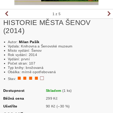
1
z 5
HISTORIE MĚSTA ŠENOV
(2014)
Autor:
Milan Pašík
Vydala: Knihovna a Šenovské muzeum
Místo vydání: Šenov
Rok vydání: 2014
Vydání: první
Počet stran: 107
Typ knihy: brožovaná
Obálka: mírně opotřebovaná
■ ■ ■ ■
□
Stav:
Dostupnost
Skladem
(1 ks)
Běžná cena
299 Kč
Ušetříte
90 Kč
(–30 %)