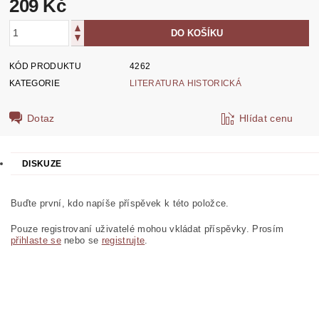
209 Kč
KÓD PRODUKTU
4262
KATEGORIE
LITERATURA HISTORICKÁ
Dotaz
Hlídat cenu
DISKUZE
Buďte první, kdo napíše příspěvek k této položce.
Pouze registrovaní uživatelé mohou vkládat příspěvky. Prosím
přihlaste se
nebo se
registrujte
.