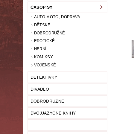
ČASOPISY
LITERATURA NAUČNÁ
LITERATURA TECHN
AUTO-MOTO, DOPRAVA
NOVINY
OSOBNÍ ROZVOJ
MODELY,
DĚTSKÉ
DOBRODRUŽNÉ
PRO DĚTI A MLÁDEŽ
PSYCHOLOGI
EROTICKÉ
HERNÍ
UČEBNICE
UMĚNÍ
VYŘAZEN
KOMIKSY
VOJENSKÉ
MAPA SERVERU
HODNOCENÍ OBCHODU
DETEKTIVKY
DIVADLO
DOBRODRUŽNÉ
DVOJJAZYČNÉ KNIHY