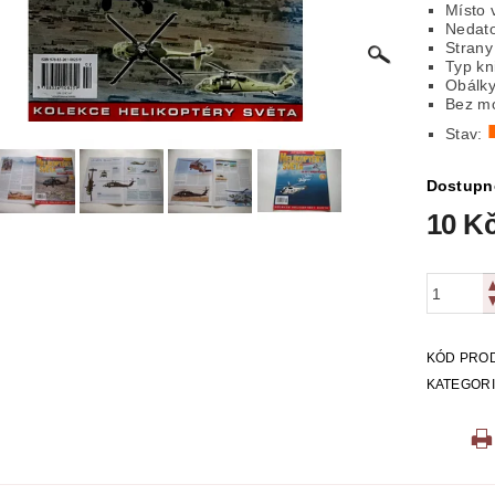
Místo 
Nedat
ICKÁ
LITERATURA VÁLEČNÁ
MAPY
MÍSTOPIS
Strany
Typ kni
Obálky
 VYSTŘIHOVÁNKY
PEXESA
POEZIE
POHLEDNIC
Bez mo
Stav:
E
RODOKAPSY, WESTERN
SCI-FI
SLOVNÍKY
Dostupn
O Z KNIHOVNY
ZÁHADY
ZDRAVÍ
ZOOLOGIE
10 K
KÓD PRO
KATEGOR