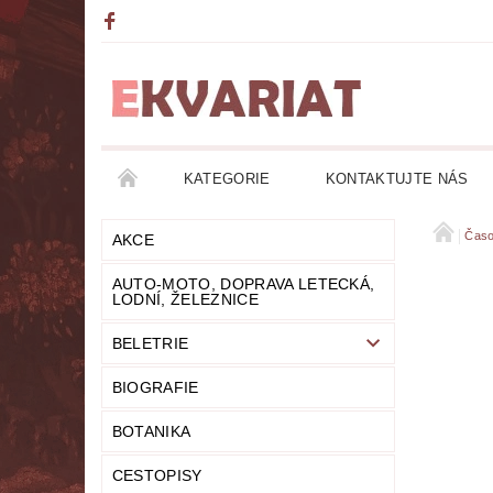
KATEGORIE
KONTAKTUJTE NÁS
AKCE
AUTO-MOTO, DOPRAVA LETECKÁ, LO
Časo
AKCE
AUTO-MOTO, DOPRAVA LETECKÁ,
DETEKTIVKY
DIVADLO
DOBRODRUŽ
LODNÍ, ŽELEZNICE
BELETRIE
FANTASY
FILOZOFIE
GRAMOFONOVÉ
BIOGRAFIE
HUMOR
KALENDÁŘE
KOMIKSY
BOTANIKA
LITERATURA DUCHOVNÍ
LITERATURA EROT
CESTOPISY