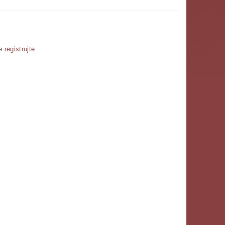
se
registrujte
.