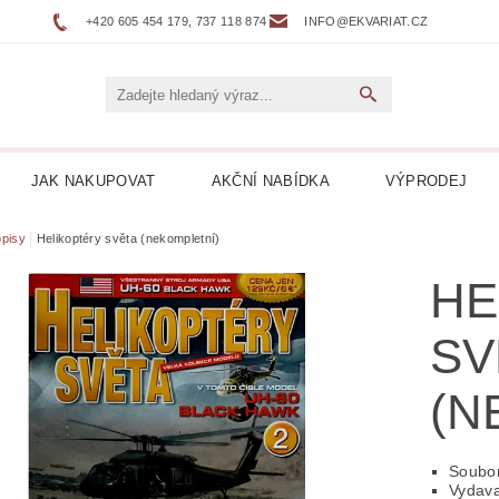
+420 605 454 179, 737 118 874
INFO@EKVARIAT.CZ
JAK NAKUPOVAT
AKČNÍ NABÍDKA
VÝPRODEJ
DNÍ, ŽELEZNICE
BELETRIE
BIOGRAFIE
BOTAN
pisy
Helikoptéry světa (nekompletní)
HE
NÉ
DVOJJAZYČNÉ KNIHY
ENCYKLOPEDIE
SV
 DESKY LP
HARLEQUIN
HOBBY
HORORY
(N
KUCHAŘKY
LEPORELA
LEVNÉ KNIHY
LITER
ICKÁ
LITERATURA FAKTU
LITERATURA HISTO
Soubor
Vydav