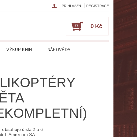
|
PŘIHLÁŠENÍ
REGISTRACE
0
0 Kč
VÝKUP KNIH
NÁPOVĚDA
IKA
CESTOPISY
ČASOPISY
LIKOPTÉRY
ESOTERIKA, OKULTISMUS
ĚTA
HRY
HUDEBNÍ NAUKA
EKOMPLETNÍ)
ATURA CIZOJAZYČNÁ
RICKÁ
LITERATURA LÉKAŘSKÁ
 obsahuje čísla 2 a 6
atel: Amercom SA