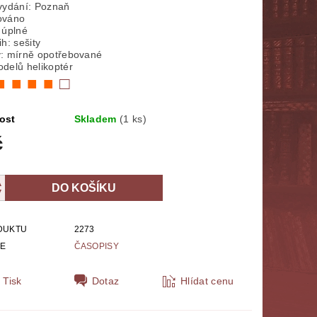
vydání: Poznaň
ováno
NÁBOŽENSTVÍ
MYTOLOGIE
 úplné
h: sešity
: mírně opotřebované
E
POLITOLOGIE, SOCIOLOGIE
delů helikoptér
■ ■ ■ ■
□
SPORT
THRILLERY
ost
Skladem
(1 ks)
ZPĚVNÍKY, NOTY
ZOBRAZ VŠE
č
DUKTU
2273
IE
ČASOPISY
Tisk
Dotaz
Hlídat cenu