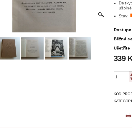
Desky:
ICKÁ
LITERATURA VÁLEČNÁ
MAPY
MÍSTOPIS
ušpin
Stav:
 VYSTŘIHOVÁNKY
PEXESA
POEZIE
POHLEDNIC
Dostupn
E
RODOKAPSY, WESTERN
SCI-FI
SLOVNÍKY
Běžná c
Ušetříte
O Z KNIHOVNY
ZÁHADY
ZDRAVÍ
ZOOLOGIE
339 
KÓD PRO
KATEGOR