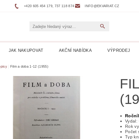
+420 605 454 179, 737 118 874
INFO@EKVARIAT.CZ
JAK NAKUPOVAT
AKČNÍ NABÍDKA
VÝPRODEJ
DNÍ, ŽELEZNICE
BELETRIE
BIOGRAFIE
BOTAN
pisy
Film a doba 1-12 (1955)
FI
NÉ
DVOJJAZYČNÉ KNIHY
ENCYKLOPEDIE
(1
 DESKY LP
HARLEQUIN
HOBBY
HORORY
KUCHAŘKY
LEPORELA
LEVNÉ KNIHY
LITER
Ročník
Vydal:
Rok vy
ICKÁ
LITERATURA FAKTU
LITERATURA HISTO
Počet 
Typ kn