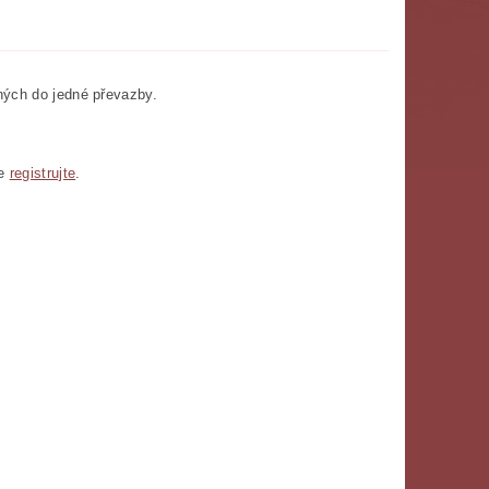
ných do jedné převazby.
se
registrujte
.