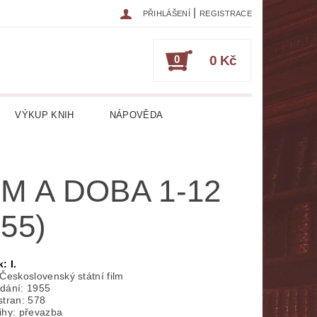
|
PŘIHLÁŠENÍ
REGISTRACE
0
0 Kč
VÝKUP KNIH
NÁPOVĚDA
IKA
CESTOPISY
ČASOPISY
LM A DOBA 1-12
ESOTERIKA, OKULTISMUS
955)
HRY
HUDEBNÍ NAUKA
ATURA CIZOJAZYČNÁ
: I.
 Československý státní film
dání: 1955
RICKÁ
LITERATURA LÉKAŘSKÁ
stran: 578
ihy: převazba