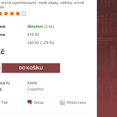
 mírně opotřebované, malé otlaky, oděrky, mírně
NÁBOŽENSTVÍ
MYTOLOGIE
ěné
■ ■ ■ ■
□
E
POLITOLOGIE, SOCIOLOGIE
ost
Skladem
(1 ks)
SPORT
THRILLERY
ena
479 Kč
140 Kč
(–29 %)
ZPĚVNÍKY, NOTY
ZOBRAZ VŠE
Kč
DUKTU
57476
IE
ČASOPISY
Tisk
Dotaz
Hlídat cenu