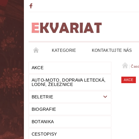
KATEGORIE
KONTAKTUJTE NÁS
AKCE
AUTO-MOTO, DOPRAVA LETECKÁ, LO
Časo
AKCE
AUTO-MOTO, DOPRAVA LETECKÁ,
AKCE
DETEKTIVKY
DIVADLO
DOBRODRUŽ
LODNÍ, ŽELEZNICE
BELETRIE
FANTASY
FILOZOFIE
GRAMOFONOVÉ
BIOGRAFIE
HUMOR
KALENDÁŘE
KOMIKSY
BOTANIKA
LITERATURA DUCHOVNÍ
LITERATURA EROT
CESTOPISY