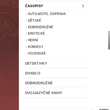
ČASOPISY
LITERATURA NAUČNÁ
LITERATURA TECHN
AUTO-MOTO, DOPRAVA
NOVINY
OSOBNÍ ROZVOJ
MODELY,
DĚTSKÉ
DOBRODRUŽNÉ
PRO DĚTI A MLÁDEŽ
PSYCHOLOGI
EROTICKÉ
HERNÍ
UČEBNICE
UMĚNÍ
VYŘAZEN
KOMIKSY
VOJENSKÉ
MAPA SERVERU
HODNOCENÍ OBCHODU
DETEKTIVKY
DIVADLO
DOBRODRUŽNÉ
DVOJJAZYČNÉ KNIHY