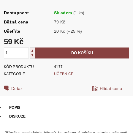
Dostupnost
Skladem
(1 ks)
Běžná cena
79 Kč
Ušetříte
20 Kč
(–25 %)
59 Kč
KÓD PRODUKTU
4177
KATEGORIE
UČEBNICE
Dotaz
Hlídat cenu
POPIS
DISKUZE
Příručka anglických idiomů je určena širokému okruhu zájemců.