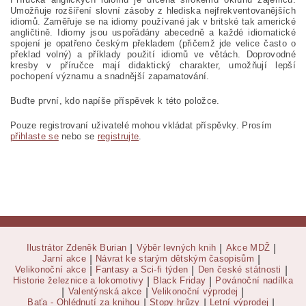
Umožňuje rozšíření slovní zásoby z hlediska nejfrekventovanějších
idiomů. Zaměřuje se na idiomy používané jak v britské tak americké
angličtině. Idiomy jsou uspořádány abecedně a každé idiomatické
spojení je opatřeno českým překladem (přičemž jde velice ča
sto o
překlad volný) a příklady použití idiomů ve větách. Doprovodné
kresby v příručce mají didaktický charakter, umožňují lepší
pochopení významu a snadnější zapamatování.
Buďte první, kdo napíše příspěvek k této položce.
Pouze registrovaní uživatelé mohou vkládat příspěvky. Prosím
přihlaste se
nebo se
registrujte
.
Ilustrátor Zdeněk Burian
|
Výběr levných knih
|
Akce MDŽ
|
Jarní akce
|
Návrat ke starým dětským časopisům
|
Velikonoční akce
|
Fantasy a Sci-fi týden
|
Den české státnosti
|
Historie železnice a lokomotivy
|
Black Friday
|
Povánoční nadílka
|
Valentýnská akce
|
Velikonoční výprodej
|
Baťa - Ohlédnutí za knihou
|
Stopy hrůzy
|
Letní výprodej
|