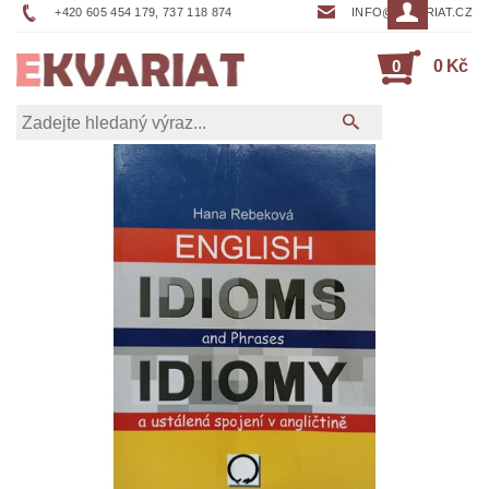
+420 605 454 179, 737 118 874
INFO@EKVARIAT.CZ
0
0 Kč