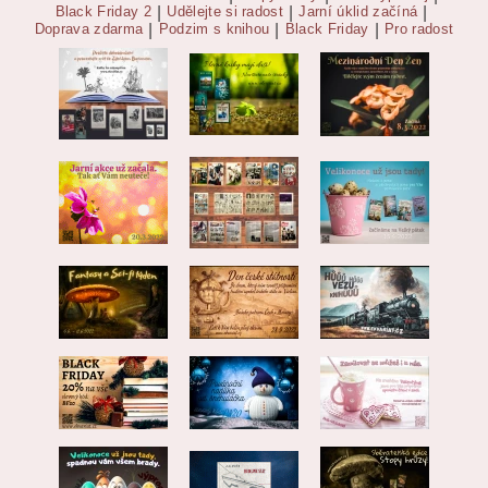
Black Friday 2
|
Udělejte si radost
|
Jarní úklid začíná
|
Doprava zdarma
|
Podzim s knihou
|
Black Friday
|
Pro radost