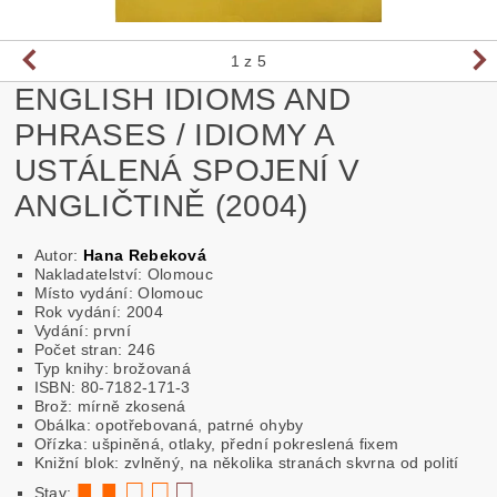
1
z 5
ENGLISH IDIOMS AND
PHRASES / IDIOMY A
USTÁLENÁ SPOJENÍ V
ANGLIČTINĚ (2004)
Autor:
Hana Rebeková
Nakladatelství: Olomouc
Místo vydání: Olomouc
Rok vydání: 2004
Vydání: první
Počet stran: 246
Typ knihy: brožovaná
ISBN: 80-7182-171-3
Brož: mírně zkosená
Obálka: opotřebovaná, patrné ohyby
Ořízka: ušpiněná, otlaky, přední pokreslená fixem
Knižní blok: zvlněný, na několika stranách skvrna od polití
■ ■ □ □
□
Stav: