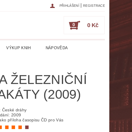
|
PŘIHLÁŠENÍ
REGISTRACE
0
0 Kč
VÝKUP KNIH
NÁPOVĚDA
IKA
CESTOPISY
ČASOPISY
A ŽELEZNIČNÍ
ESOTERIKA, OKULTISMUS
AKÁTY (2009)
HRY
HUDEBNÍ NAUKA
ATURA CIZOJAZYČNÁ
: České dráhy
dání: 2009
jako příloha časopisu ČD pro Vás
RICKÁ
LITERATURA LÉKAŘSKÁ
■ ■ ■ ■
■