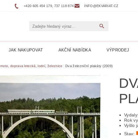
+420 605 454 179, 737 118 874
INFO@EKVARIAT.CZ
JAK NAKUPOVAT
AKČNÍ NABÍDKA
VÝPRODEJ
DNÍ, ŽELEZNICE
BELETRIE
BIOGRAFIE
BOTAN
moto, doprava letecká, lodní, železnice
Dva železniční plakáty (2009)
DV
NÉ
DVOJJAZYČNÉ KNIHY
ENCYKLOPEDIE
PL
 DESKY LP
HARLEQUIN
HOBBY
HORORY
KUCHAŘKY
LEPORELA
LEVNÉ KNIHY
LITER
Vydaly
Rok vy
Vyšlo 
ICKÁ
LITERATURA FAKTU
LITERATURA HISTO
Stav: