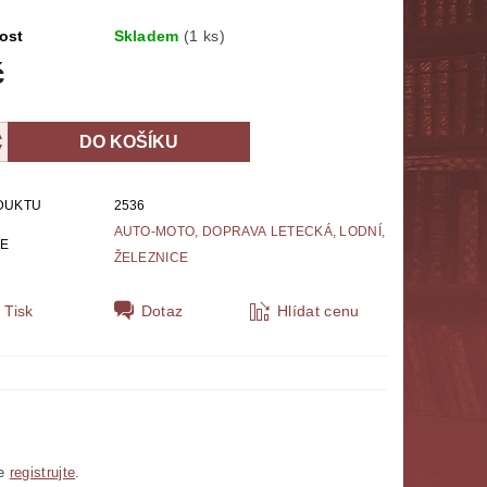
NÁBOŽENSTVÍ
MYTOLOGIE
ost
Skladem
(1 ks)
č
E
POLITOLOGIE, SOCIOLOGIE
SPORT
THRILLERY
ZPĚVNÍKY, NOTY
ZOBRAZ VŠE
DUKTU
2536
AUTO-MOTO, DOPRAVA LETECKÁ, LODNÍ,
IE
ŽELEZNICE
Tisk
Dotaz
Hlídat cenu
se
registrujte
.