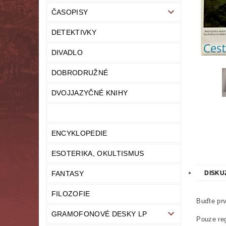
ČASOPISY
LITERATURA NAUČNÁ
LITERATURA TECHN
DETEKTIVKY
NOVINY
OSOBNÍ ROZVOJ
MODELY,
DIVADLO
PRO DĚTI A MLÁDEŽ
PSYCHOLOGI
DOBRODRUŽNÉ
UČEBNICE
UMĚNÍ
VYŘAZEN
DVOJJAZYČNÉ KNIHY
MAPA SERVERU
HODNOCENÍ OBCHODU
ENCYKLOPEDIE
ESOTERIKA, OKULTISMUS
FANTASY
DISKU
FILOZOFIE
Buďte prv
GRAMOFONOVÉ DESKY LP
Pouze reg