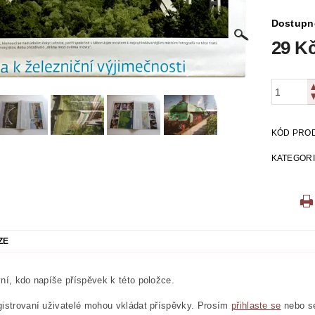
ICKÁ
LITERATURA VÁLEČNÁ
MAPY
MÍSTOPIS
Dostupn
29 K
 VYSTŘIHOVÁNKY
PEXESA
POEZIE
POHLEDNIC
E
RODOKAPSY, WESTERN
SCI-FI
SLOVNÍKY
O Z KNIHOVNY
ZÁHADY
ZDRAVÍ
ZOOLOGIE
KÓD PRO
KATEGOR
ZE
ní, kdo napíše příspěvek k této položce.
istrovaní uživatelé mohou vkládat příspěvky. Prosím
přihlaste se
nebo 