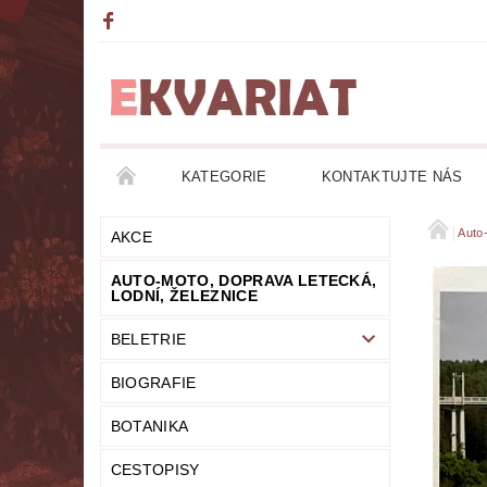
KATEGORIE
KONTAKTUJTE NÁS
AKCE
AUTO-MOTO, DOPRAVA LETECKÁ, LO
Auto-
AKCE
AUTO-MOTO, DOPRAVA LETECKÁ,
DETEKTIVKY
DIVADLO
DOBRODRUŽ
LODNÍ, ŽELEZNICE
BELETRIE
FANTASY
FILOZOFIE
GRAMOFONOVÉ
BIOGRAFIE
HUMOR
KALENDÁŘE
KOMIKSY
BOTANIKA
LITERATURA DUCHOVNÍ
LITERATURA EROT
CESTOPISY