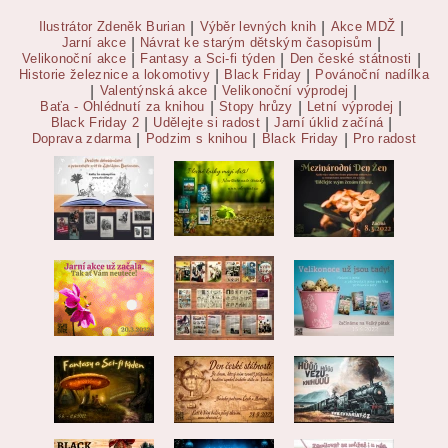
Ilustrátor Zdeněk Burian
|
Výběr levných knih
|
Akce MDŽ
|
Jarní akce
|
Návrat ke starým dětským časopisům
|
Velikonoční akce
|
Fantasy a Sci-fi týden
|
Den české státnosti
|
Historie železnice a lokomotivy
|
Black Friday
|
Povánoční nadílka
|
Valentýnská akce
|
Velikonoční výprodej
|
Baťa - Ohlédnutí za knihou
|
Stopy hrůzy
|
Letní výprodej
|
Black Friday 2
|
Udělejte si radost
|
Jarní úklid začíná
|
Doprava zdarma
|
Podzim s knihou
|
Black Friday
|
Pro radost