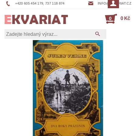
+420 605 454 179, 737 118 874
INFO@EKVARIAT.CZ
0
0 Kč