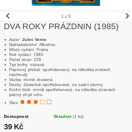
1
z 5
DVA ROKY PRÁZDNIN (1985)
Autor:
Jules Verne
Nakladatelství: Albatros
Místo vydání: Praha
Rok vydání: 1985
Počet stran: 235
Typ knihy: vázaná
Papírový přebal: opotřebovaný, na několika místech
natrhnutý
Vazba: mírně zkosená
Desky: částečně opotřebované, na zadní skvrny
Knižní blok: mírně opotřebovaný, na několika stranách
patrný ohyb rohu
■ ■ ■ □
□
Stav:
Dostupnost
Skladem
(1 ks)
39 Kč