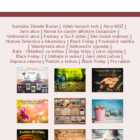
Ilustrátor Zdeněk Burian
|
Výběr levných knih
|
Akce MDŽ
|
Jarní akce
|
Návrat ke starým dětským časopisům
|
Velikonoční akce
|
Fantasy a Sci-fi týden
|
Den české státnosti
|
Historie železnice a lokomotivy
|
Black Friday
|
Povánoční nadílka
|
Valentýnská akce
|
Velikonoční výprodej
|
Baťa - Ohlédnutí za knihou
|
Stopy hrůzy
|
Letní výprodej
|
Black Friday 2
|
Udělejte si radost
|
Jarní úklid začíná
|
Doprava zdarma
|
Podzim s knihou
|
Black Friday
|
Pro radost