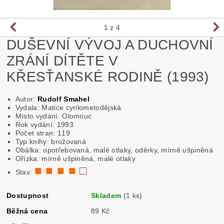
1
z 4
DUŠEVNÍ VÝVOJ A DUCHOVNÍ
ZRÁNÍ DÍTĚTE V
KŘESŤANSKÉ RODINĚ (1993)
Autor:
Rudolf Smahel
Vydala: Matice cyrilometodějská
Místo vydání: Olomouc
Rok vydání: 1993
Počet stran: 119
Typ knihy: brožovaná
Obálka: opotřebovaná, malé otlaky, oděrky, mírně ušpiněná
Ořízka: mírně ušpiněná, malé otlaky
■ ■ ■ ■
□
Stav:
Dostupnost
Skladem
(1 ks)
Běžná cena
89 Kč