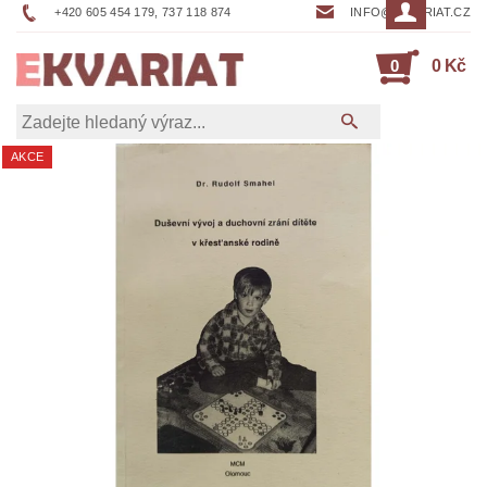
+420 605 454 179, 737 118 874
INFO@EKVARIAT.CZ
0
0 Kč
AKCE