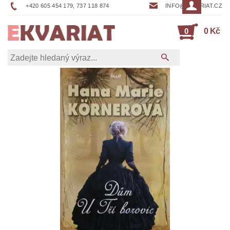
+420 605 454 179, 737 118 874
INFO@EKVARIAT.CZ
0
0 Kč