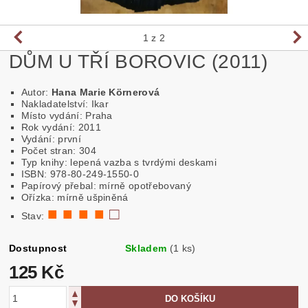
1
z 2
DŮM U TŘÍ BOROVIC (2011)
Autor:
Hana Marie Körnerová
Nakladatelství: Ikar
Místo vydání: Praha
Rok vydání: 2011
Vydání: první
Počet stran: 304
Typ knihy: lepená vazba s tvrdými deskami
ISBN: 978-80-249-1550-0
Papírový přebal: mírně opotřebovaný
Ořízka: mírně ušpiněná
■ ■ ■ ■
□
Stav:
Dostupnost
Skladem
(1 ks)
125 Kč