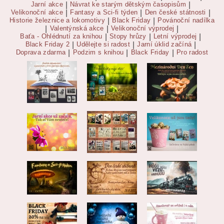
Jarní akce
|
Návrat ke starým dětským časopisům
|
Velikonoční akce
|
Fantasy a Sci-fi týden
|
Den české státnosti
|
Historie železnice a lokomotivy
|
Black Friday
|
Povánoční nadílka
|
Valentýnská akce
|
Velikonoční výprodej
|
Baťa - Ohlédnutí za knihou
|
Stopy hrůzy
|
Letní výprodej
|
Black Friday 2
|
Udělejte si radost
|
Jarní úklid začíná
|
Doprava zdarma
|
Podzim s knihou
|
Black Friday
|
Pro radost