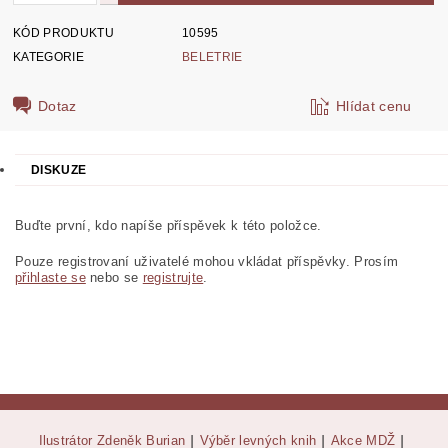
KÓD PRODUKTU
10595
KATEGORIE
BELETRIE
Dotaz
Hlídat cenu
DISKUZE
Buďte první, kdo napíše příspěvek k této položce.
Pouze registrovaní uživatelé mohou vkládat příspěvky. Prosím
přihlaste se
nebo se
registrujte
.
Ilustrátor Zdeněk Burian
|
Výběr levných knih
|
Akce MDŽ
|