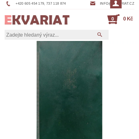
+420 605 454 179, 737 118 874
INFO@EKVARIAT.CZ
0
0 Kč