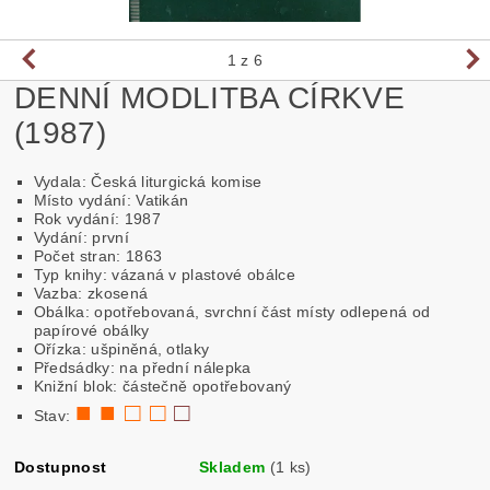
1
z 6
DENNÍ MODLITBA CÍRKVE
(1987)
Vydala: Česká liturgická komise
Místo vydání: Vatikán
Rok vydání: 1987
Vydání: první
Počet stran: 1863
Typ knihy: vázaná v plastové obálce
Vazba: zkosená
Obálka: opotřebovaná, svrchní část místy odlepená od
papírové obálky
Ořízka: ušpiněná, otlaky
Předsádky: na přední nálepka
Knižní blok: částečně opotřebovaný
■ ■ □ □
□
Stav:
Dostupnost
Skladem
(1 ks)