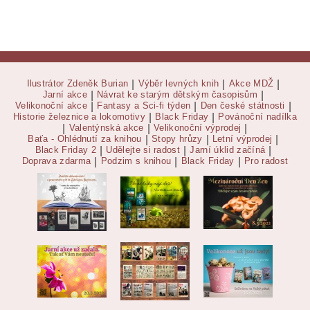
Ilustrátor Zdeněk Burian
|
Výběr levných knih
|
Akce MDŽ
|
Jarní akce
|
Návrat ke starým dětským časopisům
|
Velikonoční akce
|
Fantasy a Sci-fi týden
|
Den české státnosti
|
Historie železnice a lokomotivy
|
Black Friday
|
Povánoční nadílka
|
Valentýnská akce
|
Velikonoční výprodej
|
Baťa - Ohlédnutí za knihou
|
Stopy hrůzy
|
Letní výprodej
|
Black Friday 2
|
Udělejte si radost
|
Jarní úklid začíná
|
Doprava zdarma
|
Podzim s knihou
|
Black Friday
|
Pro radost