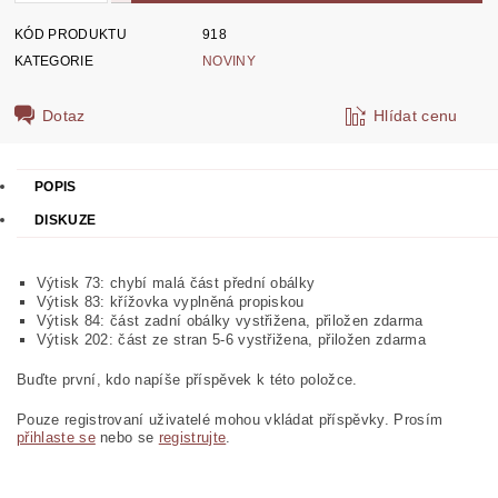
KÓD PRODUKTU
918
KATEGORIE
NOVINY
Dotaz
Hlídat cenu
POPIS
DISKUZE
Výtisk 73: chybí malá část přední obálky
Výtisk 83: křížovka vyplněná propiskou
Výtisk 84: část zadní obálky vystřižena, přiložen zdarma
Výtisk 202: část ze stran 5-6 vystřižena, přiložen zdarma
Buďte první, kdo napíše příspěvek k této položce.
Pouze registrovaní uživatelé mohou vkládat příspěvky. Prosím
přihlaste se
nebo se
registrujte
.