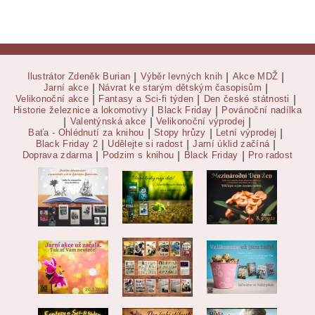
Ilustrátor Zdeněk Burian
|
Výběr levných knih
|
Akce MDŽ
|
Jarní akce
|
Návrat ke starým dětským časopisům
|
Velikonoční akce
|
Fantasy a Sci-fi týden
|
Den české státnosti
|
Historie železnice a lokomotivy
|
Black Friday
|
Povánoční nadílka
|
Valentýnská akce
|
Velikonoční výprodej
|
Baťa - Ohlédnutí za knihou
|
Stopy hrůzy
|
Letní výprodej
|
Black Friday 2
|
Udělejte si radost
|
Jarní úklid začíná
|
Doprava zdarma
|
Podzim s knihou
|
Black Friday
|
Pro radost