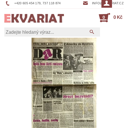
+420 605 454 179, 737 118 874
INFO@EKVARIAT.CZ
0
0 Kč