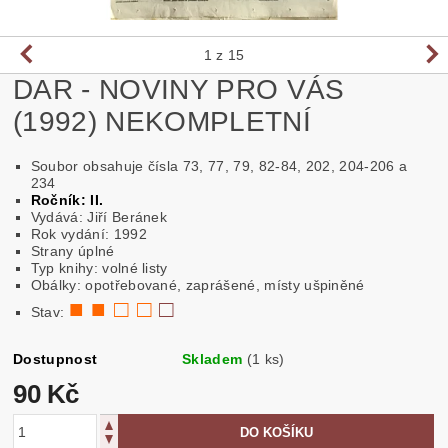
1
z 15
DAR - NOVINY PRO VÁS
(1992) NEKOMPLETNÍ
Soubor obsahuje čísla 73, 77, 79, 82-84, 202, 204-206 a
234
Ročník: II.
Vydává: Jiří Beránek
Rok vydání: 1992
Strany úplné
Typ knihy: volné listy
Obálky: opotřebované, zaprášené, místy ušpiněné
■ ■ □ □
□
Stav:
Dostupnost
Skladem
(1 ks)
90 Kč