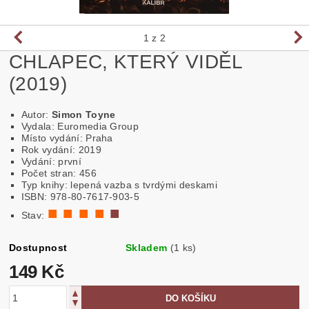
1
z 2
CHLAPEC, KTERÝ VIDĚL
(2019)
Autor:
Simon Toyne
Vydala: Euromedia Group
Místo vydání: Praha
Rok vydání: 2019
Vydání: první
Počet stran: 456
Typ knihy: lepená vazba s tvrdými deskami
ISBN: 978-80-7617-903-5
■ ■ ■ ■
■
Stav:
Dostupnost
Skladem
(1 ks)
149 Kč