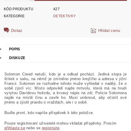
KÓD PRODUKTU
427
KATEGORIE
DETEKTIVKY
Dotaz
Hlídat cenu
POPIS
DISKUZE
Solomon Creed netuší, kdo je a odkud pochází. Jediná stopa je
štítek v saku, na němž je zmíněno jméno krejčího a adresa v jižní
Francii. Solomon se rozhodne tohoto muže vyhledat v naději, že o
sobě zjistí víc. Místo odpovědí najde mrtvolu, která má na hrudi
vyrytou Davidovu hvězdu, a krvavý nápis na zdi. Policie Solomona
najde na místě činu a zavře ho. Musí uniknout, aby očistil své
jméno a zjistil pravdu o vraždách, ale i o sobě.
Buďte první, kdo napíše příspěvek k této položce.
Pouze registrovaní uživatelé mohou vkládat příspěvky. Prosím
přihlaste se
nebo se
registrujte
.