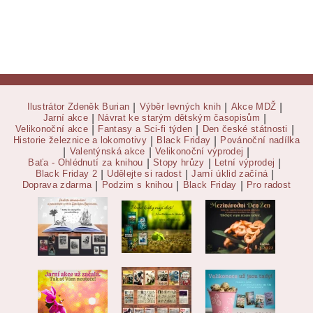
Ilustrátor Zdeněk Burian
|
Výběr levných knih
|
Akce MDŽ
|
Jarní akce
|
Návrat ke starým dětským časopisům
|
Velikonoční akce
|
Fantasy a Sci-fi týden
|
Den české státnosti
|
Historie železnice a lokomotivy
|
Black Friday
|
Povánoční nadílka
|
Valentýnská akce
|
Velikonoční výprodej
|
Baťa - Ohlédnutí za knihou
|
Stopy hrůzy
|
Letní výprodej
|
Black Friday 2
|
Udělejte si radost
|
Jarní úklid začíná
|
Doprava zdarma
|
Podzim s knihou
|
Black Friday
|
Pro radost