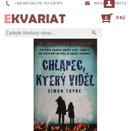
+420 605 454 179, 737 118 874
INFO@EKVARIAT.CZ
0
0 Kč