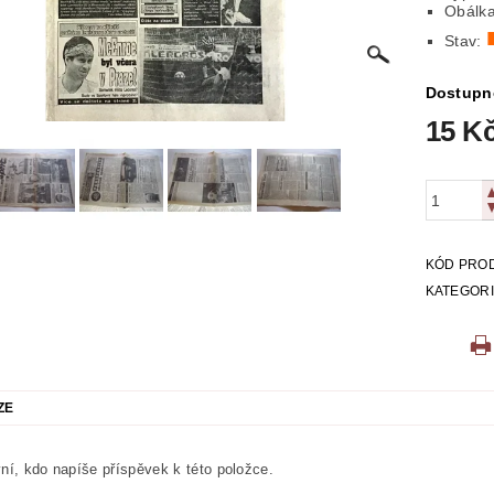
Obálka
ICKÁ
LITERATURA VÁLEČNÁ
MAPY
MÍSTOPIS
Stav:
 VYSTŘIHOVÁNKY
PEXESA
POEZIE
POHLEDNIC
Dostupn
15 K
E
RODOKAPSY, WESTERN
SCI-FI
SLOVNÍKY
O Z KNIHOVNY
ZÁHADY
ZDRAVÍ
ZOOLOGIE
KÓD PRO
KATEGOR
ZE
ní, kdo napíše příspěvek k této položce.