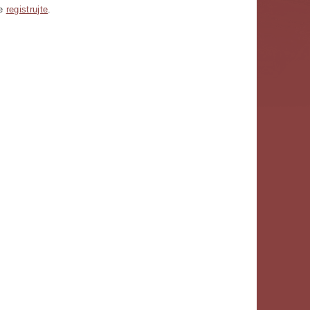
se
registrujte
.