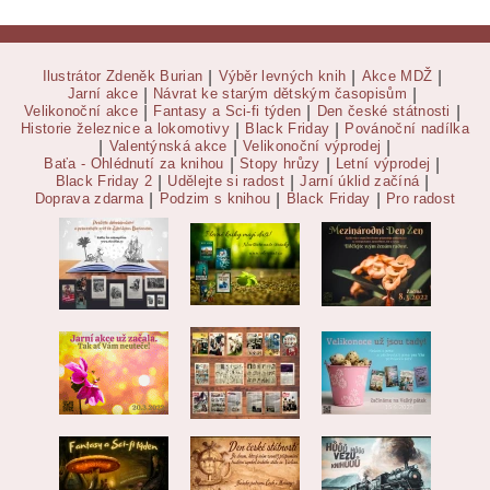
Ilustrátor Zdeněk Burian
|
Výběr levných knih
|
Akce MDŽ
|
Jarní akce
|
Návrat ke starým dětským časopisům
|
Velikonoční akce
|
Fantasy a Sci-fi týden
|
Den české státnosti
|
Historie železnice a lokomotivy
|
Black Friday
|
Povánoční nadílka
|
Valentýnská akce
|
Velikonoční výprodej
|
Baťa - Ohlédnutí za knihou
|
Stopy hrůzy
|
Letní výprodej
|
Black Friday 2
|
Udělejte si radost
|
Jarní úklid začíná
|
Doprava zdarma
|
Podzim s knihou
|
Black Friday
|
Pro radost