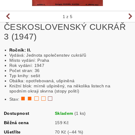
1
z 5
ČESKOSLOVENSKÝ CUKRÁŘ
3 (1947)
Ročník: II.
Vydává: Jednota společenstev cukrářů
Místo vydání: Praha
Rok vydání: 1947
Počet stran: 36
Typ knihy: sešit
Obálka: opotřebovaná, ušpiněná
Knižní blok: mírně ušpiněný, na několika listech na
spodním okraji skvrna (stopy polití)
■ ■ □ □
□
Stav:
Dostupnost
Skladem
(1 ks)
Běžná cena
159 Kč
Ušetříte
70 Kč
(–44 %)