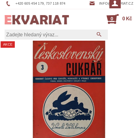
+420 605 454 179, 737 118 874
INFO@EKVARIAT.CZ
0
0 Kč
AKCE