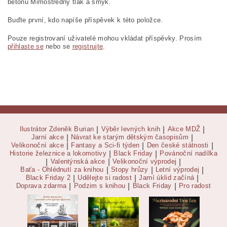
betonu Mimostředný tlak a smyk.
Buďte první, kdo napíše příspěvek k této položce.
Pouze registrovaní uživatelé mohou vkládat příspěvky. Prosím
přihlaste se
nebo se
registrujte
.
Ilustrátor Zdeněk Burian
|
Výběr levných knih
|
Akce MDŽ
|
Jarní akce
|
Návrat ke starým dětským časopisům
|
Velikonoční akce
|
Fantasy a Sci-fi týden
|
Den české státnosti
|
Historie železnice a lokomotivy
|
Black Friday
|
Povánoční nadílka
|
Valentýnská akce
|
Velikonoční výprodej
|
Baťa - Ohlédnutí za knihou
|
Stopy hrůzy
|
Letní výprodej
|
Black Friday 2
|
Udělejte si radost
|
Jarní úklid začíná
|
Doprava zdarma
|
Podzim s knihou
|
Black Friday
|
Pro radost