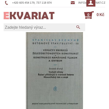
+420 605 454 179, 737 118 874
INFO@EKVARIAT.CZ
0
0 Kč