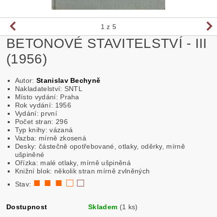
1
z 5
BETONOVÉ STAVITELSTVÍ - III
(1956)
Autor:
Stanislav Bechyně
Nakladatelství: SNTL
Místo vydání: Praha
Rok vydání: 1956
Vydání: první
Počet stran: 296
Typ knihy: vázaná
Vazba: mírně zkosená
Desky: částečně opotřebované, otlaky, oděrky, mírně
ušpiněné
Ořízka: malé otlaky, mírně ušpiněná
Knižní blok: několik stran mírně zvlněných
■ ■ ■ □
□
Stav:
Dostupnost
Skladem
(1 ks)