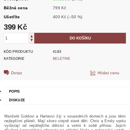
Běžná cena
799 Kč
Ušetříte
400 Kč
(–50 %)
399 Kč
KÓD PRODUKTU
4183
KATEGORIE
BELETRIE
Dotaz
Hlídat cenu
POPIS
DISKUZE
Manželé Goldovi a Harteovi žijí v sousedních domech a jsou těmi
nejlepšími přáteli. Mají skoro stejně staré děti: Chris a Emily spolu
vyrůstají od nejútlejšího dětství a velmi k sobě přilnou. Jejich