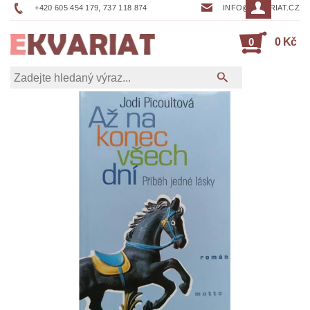
+420 605 454 179, 737 118 874
INFO@EKVARIAT.CZ
0
0 Kč