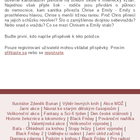
důvěrné kamarádství přeroste na střední škole v milenecký vztah.
Najednou však přijde šok - rodiče jsou přivoláni o půlnoci
do
nemocnice, kam sanitka přivezla Chrise a Emily - Emily s
prostřelenou hlavou, Chrise s menší tržnou ranou. Proč Chris přinesl
na jejich schůzku revolver? Šlo o zamýšlenou dvojitou sebevraždu?
Nebo snad o vraždu? Co se mezi Chrisem a Emily stalo?
Buďte první, kdo napíše příspěvek k této položce.
Pouze registrovaní uživatelé mohou vkládat příspěvky. Prosím
přihlaste se
nebo se
registrujte
.
Ilustrátor Zdeněk Burian
|
Výběr levných knih
|
Akce MDŽ
|
Jarní akce
|
Návrat ke starým dětským časopisům
|
Velikonoční akce
|
Fantasy a Sci-fi týden
|
Den české státnosti
|
Historie železnice a lokomotivy
|
Black Friday
|
Povánoční nadílka
|
Valentýnská akce
|
Velikonoční výprodej
|
Baťa - Ohlédnutí za knihou
|
Stopy hrůzy
|
Letní výprodej
|
Black Friday 2
|
Udělejte si radost
|
Jarní úklid začíná
|
Doprava zdarma
|
Podzim s knihou
|
Black Friday
|
Pro radost