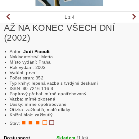
1
z 4
AŽ NA KONEC VŠECH DNÍ
(2002)
Autor:
Jodi Picoult
Nakladatelství:
Motto
Místo vydání: Praha
Rok vydání: 2002
Vydání: první
Počet stran: 352
Typ knihy: lepená vazba s tvrdými deskami
ISBN: 80-7246-116-8
Papírový přebal: mírně opotřebovaný
Vazba: mírně zkosená
Desky: mírně opotřebované
Ořízka: zažloutlá, malé otlaky
Knižní blok: zažloutlý
■ ■ ■ □
□
Stav:
Dostupnost
Skladem
(1 ks)