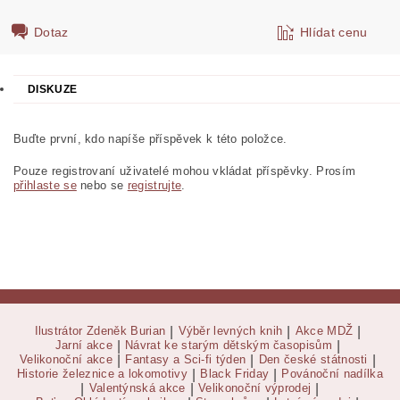
Dotaz
Hlídat cenu
DISKUZE
Buďte první, kdo napíše příspěvek k této položce.
Pouze registrovaní uživatelé mohou vkládat příspěvky. Prosím
přihlaste se
nebo se
registrujte
.
Ilustrátor Zdeněk Burian
|
Výběr levných knih
|
Akce MDŽ
|
Jarní akce
|
Návrat ke starým dětským časopisům
|
Velikonoční akce
|
Fantasy a Sci-fi týden
|
Den české státnosti
|
Historie železnice a lokomotivy
|
Black Friday
|
Povánoční nadílka
|
Valentýnská akce
|
Velikonoční výprodej
|