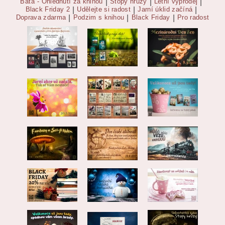
Baťa - Ohlédnutí za knihou
|
Stopy hrůzy
|
Letní výprodej
|
Black Friday 2
|
Udělejte si radost
|
Jarní úklid začíná
|
Doprava zdarma
|
Podzim s knihou
|
Black Friday
|
Pro radost