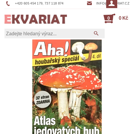
+420 605 454 179, 737 118 874
INFO@EKVARIAT.CZ
0
0 Kč