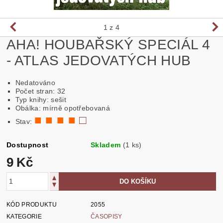
1
z 4
AHA! HOUBAŘSKÝ SPECIÁL 4
- ATLAS JEDOVATÝCH HUB
Nedatováno
Počet stran: 32
Typ knihy: sešit
Obálka: mírně opotřebovaná
■ ■ ■ ■
□
Stav:
Dostupnost
Skladem
(1 ks)
9 Kč
KÓD PRODUKTU
2055
KATEGORIE
ČASOPISY