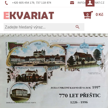
+420 605 454 179, 737 118 874
INFO@EKVARIAT.CZ
0
0 Kč