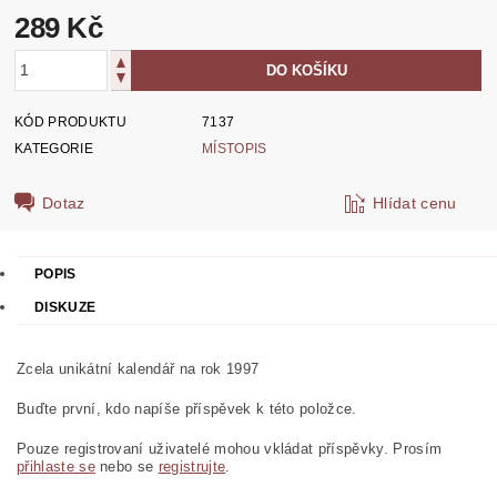
289 Kč
KÓD PRODUKTU
7137
KATEGORIE
MÍSTOPIS
Dotaz
Hlídat cenu
POPIS
DISKUZE
Zcela unikátní kalendář na rok 1997
Buďte první, kdo napíše příspěvek k této položce.
Pouze registrovaní uživatelé mohou vkládat příspěvky. Prosím
přihlaste se
nebo se
registrujte
.