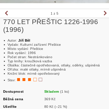
1
z 5
770 LET PŘEŠTIC 1226-1996
(1996)
Autor:
Jiří Běl
Vydalo: Kulturní zařízení Přeštice
Místo vydání: Přeštice
Rok vydání: 1996
Počet stran: Nestránkováno
Typ knihy: kroužková vazba
Obálka: částečně opotřebovaná, otlaky, oděrky, ušpiněná
Ořízka: malé otlaky, mírně ušpiněná
Knižní blok: mírně opotřebovaný
■ ■ ■ □
□
Stav:
Dostupnost
Skladem
(1 ks)
Běžná cena
369 Kč
Ušetříte
80 Kč
(–21 %)