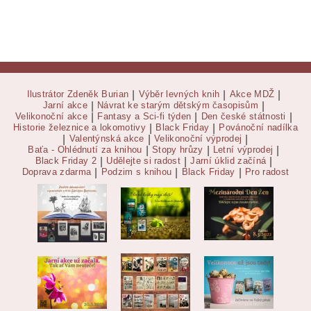
Ilustrátor Zdeněk Burian
|
Výběr levných knih
|
Akce MDŽ
|
Jarní akce
|
Návrat ke starým dětským časopisům
|
Velikonoční akce
|
Fantasy a Sci-fi týden
|
Den české státnosti
|
Historie železnice a lokomotivy
|
Black Friday
|
Povánoční nadílka
|
Valentýnská akce
|
Velikonoční výprodej
|
Baťa - Ohlédnutí za knihou
|
Stopy hrůzy
|
Letní výprodej
|
Black Friday 2
|
Udělejte si radost
|
Jarní úklid začíná
|
Doprava zdarma
|
Podzim s knihou
|
Black Friday
|
Pro radost