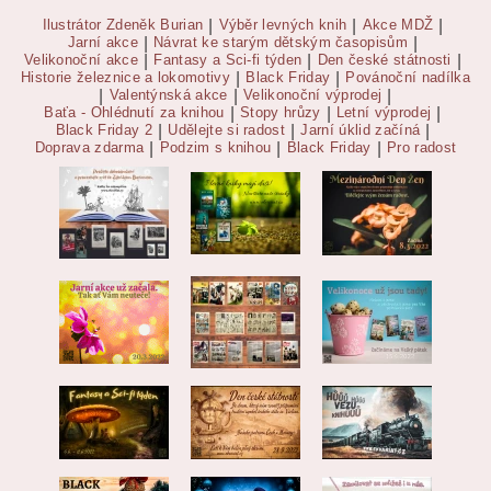
Ilustrátor Zdeněk Burian
|
Výběr levných knih
|
Akce MDŽ
|
Jarní akce
|
Návrat ke starým dětským časopisům
|
Velikonoční akce
|
Fantasy a Sci-fi týden
|
Den české státnosti
|
Historie železnice a lokomotivy
|
Black Friday
|
Povánoční nadílka
|
Valentýnská akce
|
Velikonoční výprodej
|
Baťa - Ohlédnutí za knihou
|
Stopy hrůzy
|
Letní výprodej
|
Black Friday 2
|
Udělejte si radost
|
Jarní úklid začíná
|
Doprava zdarma
|
Podzim s knihou
|
Black Friday
|
Pro radost