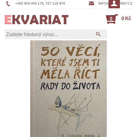
+420 605 454 179, 737 118 874
INFO@EKVARIAT.CZ
0
0 Kč