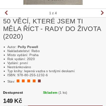
1
z 4
50 VĚCÍ, KTERÉ JSEM TI
MĚLA ŘÍCT - RADY DO ŽIVOTA
(2020)
Autor:
Polly Powell
Nakladatelství: Rebo
Místo vydání: Praha
Rok vydání: 2020
Vydání: první
Nestránkováno
Typ knihy: lepená vazba s tvrdými deskami
ISBN: 978-80-255-1232-6
■ ■ ■ ■
■
Stav:
Dostupnost
Skladem
(1 ks)
149 Kč